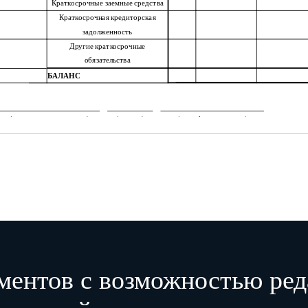
Краткосрочные заемные средства
Краткосрочная кредиторская
задолженность
Другие краткосрочные
обязательства
БАЛАНС
(наименование должности)
(подпись)
(расшифровка подписи)
"
"
20
г.
ментов с возможностью ред
Отчет о финансовых результатах