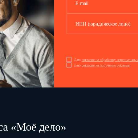
E-mail
ИНН (юридическое лицо)
Отчет о целевом использовании средств
за
20
г.
Даю
согласие на обработку персональны
Даю
согласие на получение рекламы
Организация
Единица измерения:
тыс.руб.
Пояснения 1
Наименование показателя
Код
За 20
г.8
Остаток средств на начало периода
Поступило средств
Взносы и иные целевые поступления
Прибыль от приносящей доход деятельности
Прочие поступления
са «Моё дело»
Поступило средств – всего
Использовано (израсходовано) средств
На целевые мероприятия
(
)
(