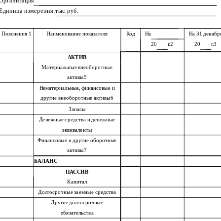
Организация
Единица измерения:
тыс.руб.
Пояснения 1
Наименование показателя
Код
На
На 31 декабр
20
г.2
20
г.3
АКТИВ
Материальные внеоборотные
активы5
Нематериальные, финансовые и
другие внеоборотные активы6
Запасы
Денежные средства и денежные
эквиваленты
Финансовые и другие оборотные
активы7
БАЛАНС
ПАССИВ
Капитал
Долгосрочные заемные средства
Другие долгосрочные
обязательства