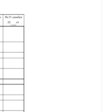
я
На 31 декабря
20
г.4