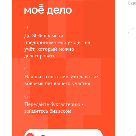
Скач
01
До 30% времени
предпринимателя уходит на
учёт, который можно
делегировать
02
Налоги, отчёты могут сдаваться
вовремя без вашего участия
03
Передайте бухгалтерию -
займитесь бизнесом.