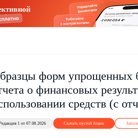
ективной
бразцы форм упрощенных б
тчета о финансовых результ
спользовании средств (с отч
Редакция 1 от 07.08.2026
Скачать пустой бланк
Запол