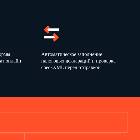
За 20
г.9
)
)
формы
Автоматическое заполнение
ат онлайн
налоговых деклараций и проверка
)
checkXML перед отправкой