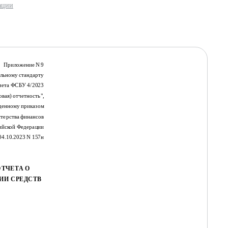
ации
Приложение N 9
льному стандарту
учета ФСБУ 4/2023
овая) отчетность",
денному приказом
терства финансов
ийской Федерации
04.10.2023 N 157н
ТЧЕТА О
ИИ СРЕДСТВ