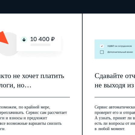
На содержание организации
(
)
(
На приобретение основных средств и иного
имущества
(
)
(
Прочее
(
)
(
Использовано (израсходовано) средств – всего
(
)
(
Остаток средств на конец периода
(наименование должности)
(подпись)
(расшифровка подписи)
"
"
20
г.
кто не хочет платить
Сдавайте от
логи, но…
не выходя из
1 Указывается номер соответствующего пояснения.
2 Указывается отчетная дата.
3 Указывается предыдущий год.
поможем, по крайней мере,
Сервис автоматически
4 Указывается год, предшествующий предыдущему.
ереплачивать. Сервис сам рассчитает
проверит его и отпра
5 В том числе основные средства, капитальные вложения в основные средства.
оги и взносы и предложит
А узнать, принят ли в
6 В том числе капитальные вложения в нематериальные активы.
 все возможные варианты снизить
есть ли вопросы от 
7 В том числе дебиторская задолженность.
ги.
в любой момент.
8 Указывается отчетный период.