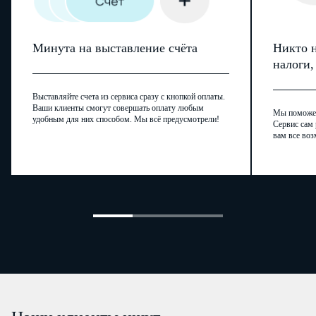
Минута на выставление счёта
Никто н
налоги
Выставляйте счета из сервиса сразу с кнопкой оплаты.
Ваши клиенты смогут совершать оплату любым
Мы поможем,
удобным для них способом. Мы всё предусмотрели!
Сервис сам 
вам все воз