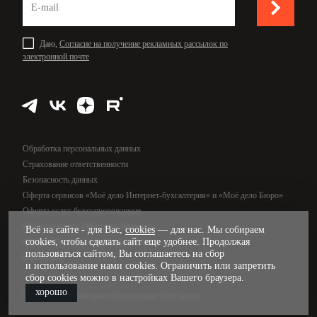
Даю,
Согласие на получение рекламных рассылок по
электронной почте
Обработка персональных данных
Страхование ответственности
Безопасность данных
Оферта сервисов «Моё дело Интернет-бухгалтерия» и «Моё дело Бюро»
Оферта услуг бухсопровождения
Оферта сервиса «Моё дело Финансы»
Всё на сайте - для Вас,
cookies
— для нас. Мы собираем
cookies, чтобы сделать сайт еще удобнее. Продолжая
Оферта услуг управленческого учёта
пользоваться сайтом, Вы соглашаетесь на сбор
Карта сайта
и использование нами cookies. Ограничить или запретить
сбор cookies можно в настройках Вашего браузера.
хорошо
© 2009—2026, интернет-бухгалтерия «Моё дело»