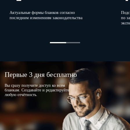
Актуальные формы бланков согласно
Подс
последним изменениям законодательства
по з
Генеральный
эксп
директор
Л.А. Шмелев
(личная подпись)
Первые 3 дня бесплатно
Вы сразу получите доступ ко всем
бланкам. Создавайте и редактируйте
любую отчётность.