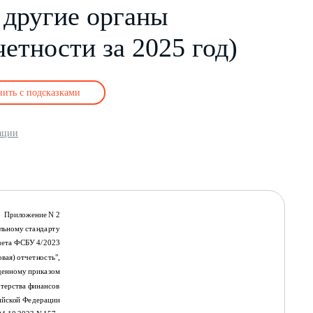
 другие органы
четности за 2025 год)
нить с подсказками
ации
Приложение N 2
льному стандарту
учета ФСБУ 4/2023
вая) отчетность",
денному приказом
терства финансов
ийской Федерации