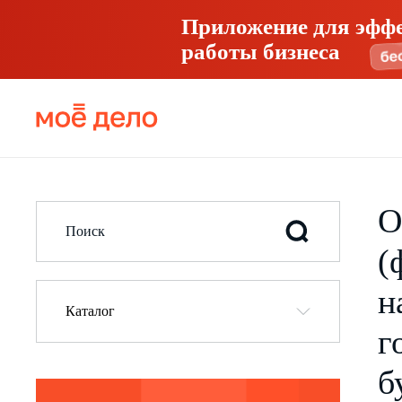
Приложение для эфф
работы бизнеса
О
(
н
Каталог
г
б