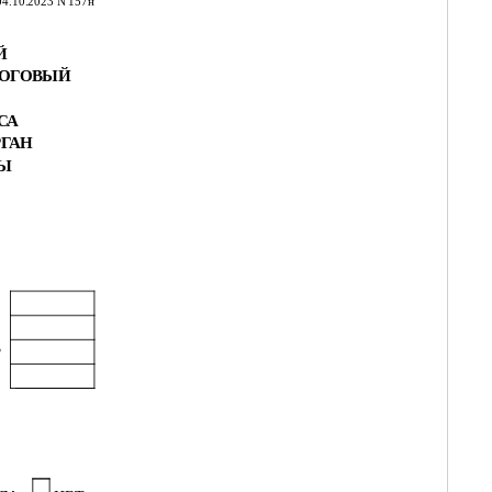
04.10.2023 N 157н
Й
ЛОГОВЫЙ
СА
РГАН
НЫ
Ф