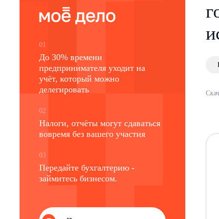
г
и
01
До 30% времени
предпринимателя уходит на
учёт, который можно
делегировать
Скач
02
Налоги, отчёты могут сдаваться
вовремя без вашего участия
03
Передайте бухгалтерию -
займитесь бизнесом.