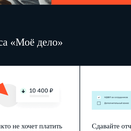
са «Моё дело»
кто не хочет платить
Сдавайте от