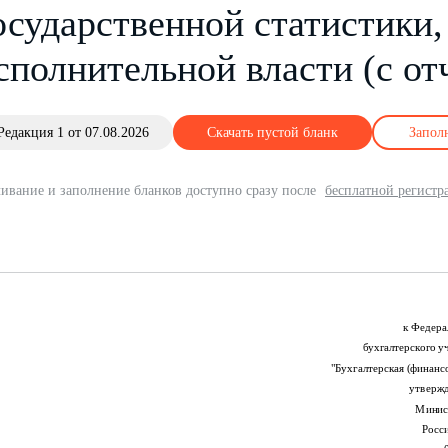
осударственной статистики,
сполнительной власти (с от
Редакция 1 от 07.08.2026
Скачать пустой бланк
Запол
ивание и заполнение бланков доступно сразу после
бесплатной регистр
к Федера
бухгалтерского 
"Бухгалтерская (финансо
утверж
Минис
Росс