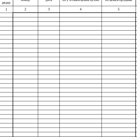
рядку
2
3
4
5
1