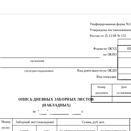
Унифицированная форма № 
Утверждена постановлением
России от 25.12.98 № 132
Форма по ОКУД
03
по ОКПО
(организация)
Вид деятельности по ОКДП
(структурное подразделение)
Вид операции
Номер
Дата
документа
составлени
ОПИСЬ ДНЕВНЫХ ЗАБОРНЫХ ЛИСТОВ
(НАКЛАДНЫХ)
за
"
"
г.
Номер
Заборный лист (накладная)
Сумма, руб. коп.
по по-
номер
дата
по учетным ценам кухни
по ценам продажи