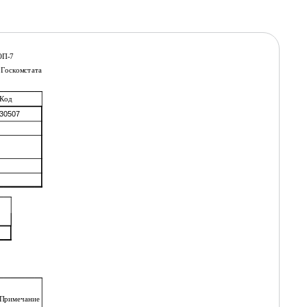
ОП-7
 Госкомстата
Код
30507
я
Примечание