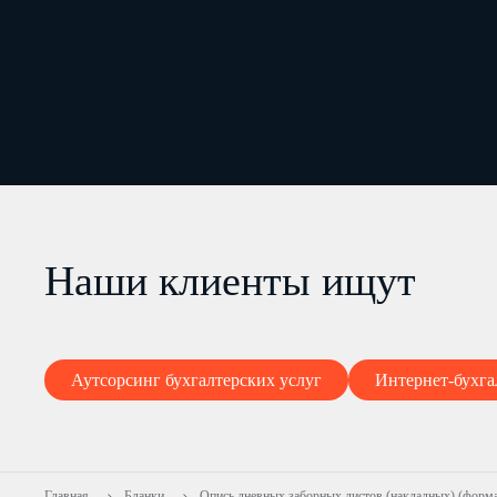
Наши клиенты ищут
Аутсорсинг бухгалтерских услуг
Интернет-бухга
Главная
Бланки
Опись дневных заборных листов (накладных) (форм