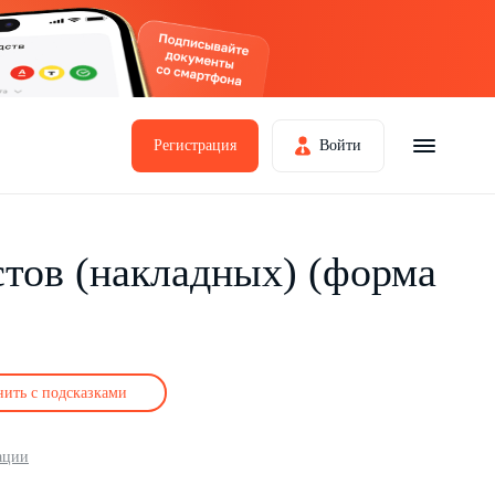
Регистрация
Войти
тов (накладных) (форма
нить с подсказками
ации