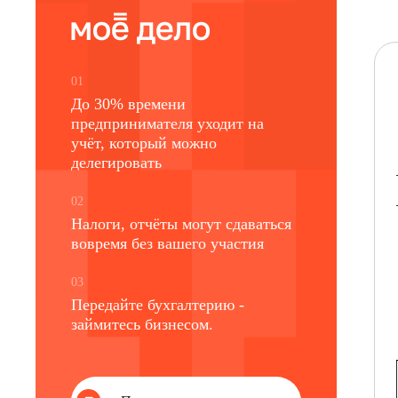
01
До 30% времени
предпринимателя уходит на
учёт, который можно
делегировать
02
Налоги, отчёты могут сдаваться
вовремя без вашего участия
03
Передайте бухгалтерию -
займитесь бизнесом.