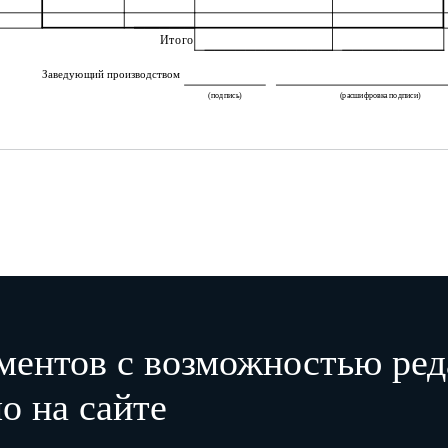
Итого
Заведующий производством
(подпись)
(расшифровка подписи)
ментов с возможностью ред
о на сайте