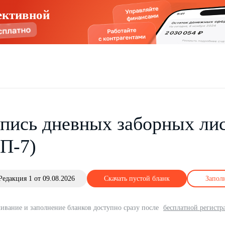
ективной
пись дневных заборных лис
П-7)
Редакция 1 от 09.08.2026
Скачать пустой бланк
Запол
ивание и заполнение бланков доступно сразу после
бесплатной регистр