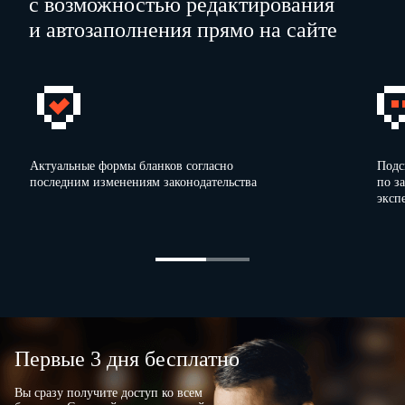
с возможностью редактирования
и автозаполнения прямо на сайте
Описание проекта
…
…
20
…
г
.
"
"
Муниципальное
образование
…
Актуальные формы бланков согласно
Подс
Полное наименование
последним изменениям законодательства
по з
организации
…
эксп
(индивидуального предпринимателя)
Цель проекта
…
Категория предприятия
(микро-, малое, среднее)
…
Основные виды
деятельности
…
Первые 3 дня бесплатно
…
Вы сразу получите доступ ко всем
Размер уставного капитала (для