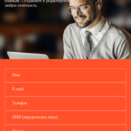
бланкам. Создавайте и редактируйте
юридических лиц), тыс. рублей
…
любую отчётность.
Стоимость
проекта
…
, в том числе:
–
собственные
;
–
привлеченные
средства
…
средства
…
Описание применения
энергосберегающих и инновационных
технологий
…
…
Имя
Виды продукции (товары, работы, услуги), предлагаемые
E-mail
потребителям:
№
Наименование
Себестоимость
Отпускная
Телефон
продукции
цена
(товаров, работ, услуг)
ИНН (юридическое лицо)
1
…
…
…