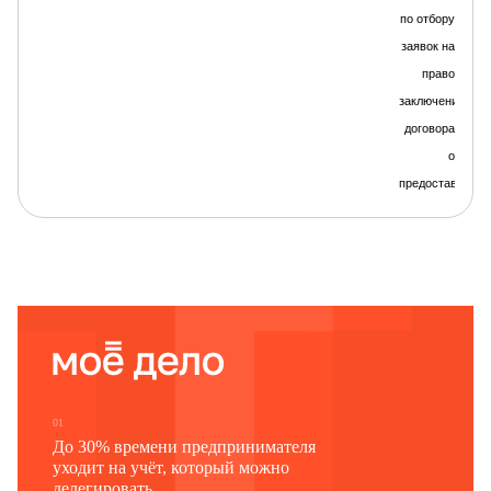
по отбору
заявок на
право
заключения
договора
о
предоставлении
целевых
бюджетных
средств
Московской
области в
форме
субсидий
по
01
осуществлению
До 30% времени предпринимателя
частичной
уходит на учёт, который можно
компенсации
делегировать