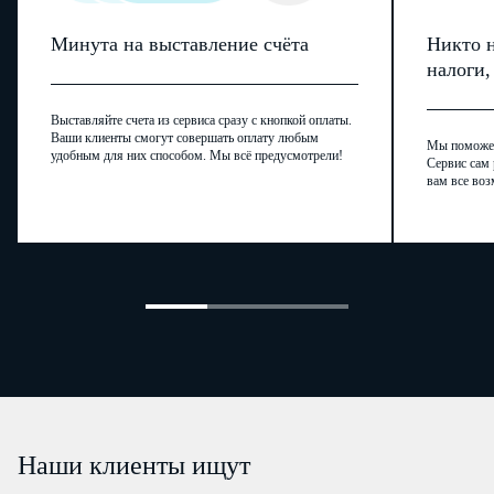
Минута на выставление счёта
Никто н
налоги
Выставляйте счета из сервиса сразу с кнопкой оплаты.
Ваши клиенты смогут совершать оплату любым
Мы поможем,
удобным для них способом. Мы всё предусмотрели!
Сервис сам 
вам все воз
Наши клиенты ищут