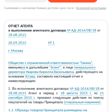
Скачивание и заполнение бланков доступно сразу после
бесплатной регистрации
ОТЧЕТ
АГЕНТА
о
выполнении
агентского
договора
от
№ АД-2014/08/18
18.08.2015
26.09.2015
№ 1
г. Москва
,
Общество с ограниченной ответственностью "Гамма"
именуем
в дальнейшем
, в лице
ое
"Агент"
генерального
, действующего на
директора Уварова Кирилла Васильевича
основании
,
Устава
составило настоящий отчет о
.
нижеследующем
1.
Во исполнение
от
агентского договора
№ АД-2014/08/18
Агент в
период с
по
18.08.2015
18 августа 2015 г.
25
произвел следующие действия по поиску
сентября 2015 г.
покупателей на
товар
ы
Принципала
:
(стиральные машинки)
1.1. Образцы товаров Принципала размещены на