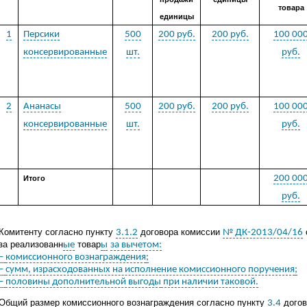
товара
единицы
1
Персики
500
200 руб.
200 руб.
100 00
консервированные
шт.
руб.
2
Ананасы
500
200 руб.
200 руб.
100 00
консервированные
шт.
руб.
200 00
Итого
руб.
Комитенту согласно пункту
договора комиссии
3.1.2
№ ДК-2013/04/16
за реализованн
товар
ые
ы
за вычетом:
–
комиссионного вознаграждения
;
–
сумм, израсходованных на исполнение комиссионного поручения
;
–
половины дополнительной выгоды
при наличии таковой.
Общий размер комиссионного вознаграждения согласно пункту
догов
3.4