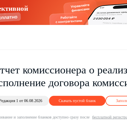
ективной
тчет комиссионера о реализ
сполнение договора комисс
Редакция 1 от 06.08.2026
Скачать пустой бланк
Запол
ивание и заполнение бланков доступно сразу после
бесплатной регистр