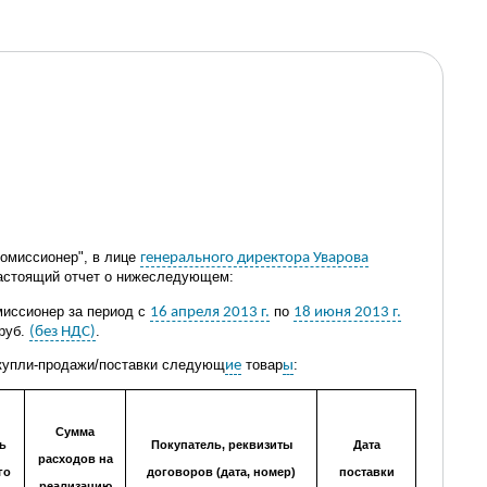
омиссионер", в лице
генерального директора Уварова
настоящий отчет о нижеследующем:
иссионер за период с
по
16 апреля 2013 г.
18 июня 2013 г.
 руб
.
.
(без НДС)
купли-продажи/
поставки
следующ
т
овар
:
ие
ы
Сумма
ь
Покупатель, реквизиты
Дата
расходов на
го
договоров (дата, номер)
поставки
реализацию