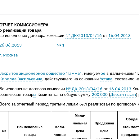
ОТЧЕТ КОМИССИОНЕРА
о реализации товара
во исполнение договора комиссии
от
№ ДК-2013/04/16
16.04.2013
26.06.2013
№ 1
г. Москва
, именуем
в дальнейшем "К
Закрытое акционерное общество "Гамма"
ое
, действующего на основании
, составило 
Кирилла Васильевича
Устава
Во исполнение договора комиссии
от
Ком
№ ДК-2013/04/16
16.04.2013
реализовал товар
Комитента на общую сумму
(
)
ы
200 000
Двести тысяч
Всего за отчетный период третьим лицам был реализован по договорам 
Мин
и
-
Общая
мальная
Продажная
Наименование
Кол
и
-
стоимост
№
цена
цена
товара
чество
проданно
продажи
единицы