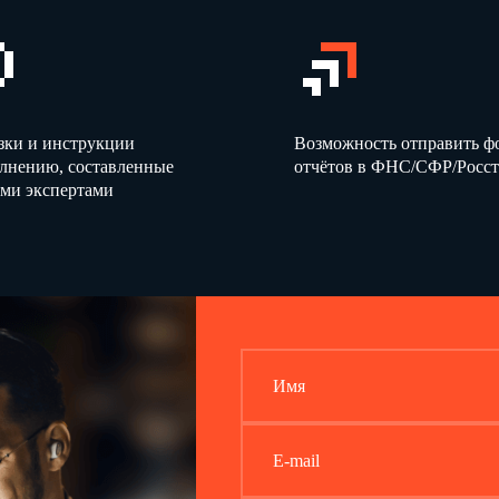
Генеральный директор
А.
29.06.2013
М.П.
зки и инструкции
Возможность отправить 
олнению, составленные
отчётов в ФНС/СФР/Росст
ми экспертами
Имя
E-mail