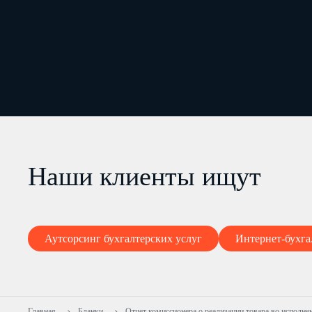
Наши клиенты ищут
Аутсорсинг бухгалтерских услуг
Интернет-бухга
Главная
Бланки
Отчет комиссионера о реализации товара во исполне