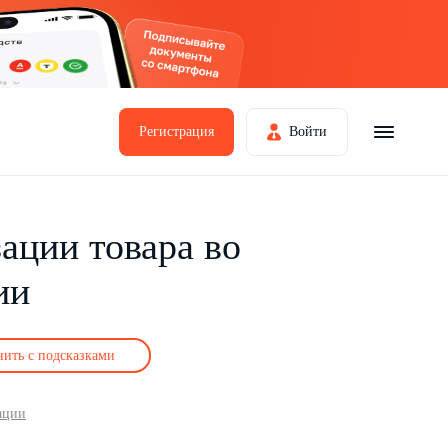
Регистрация
Войти
ации товара во
ии
нить с подсказками
ации