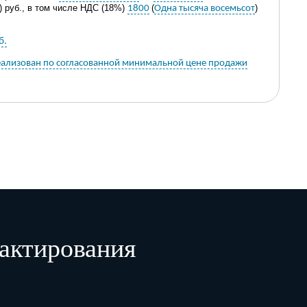
) руб
.
, в
том числе
НДС (18%)
(
)
1800
Одна тысяча восемьсот
б.
реализован по согласованной минимальной цене продажи
) руб.
тысяч двести
В. Уваров
актирования