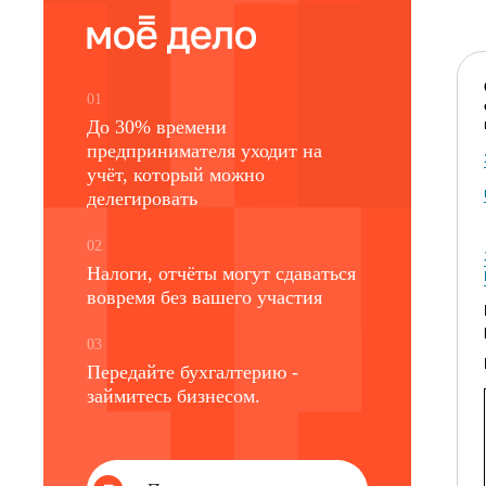
01
До 30% времени
предпринимателя уходит на
учёт, который можно
делегировать
02
Налоги, отчёты могут сдаваться
вовремя без вашего участия
03
Передайте бухгалтерию -
займитесь бизнесом.