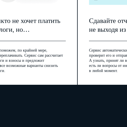
(цифры и буквы в латинской транскрипции)
Номер налогоплательщика (его аналог), присвоенный налоговым органом (иным уполномоч
государстве (территории), налоговым резидентом которого являются банк или иная орган
кто не хочет платить
Сдавайте от
логи, но…
не выходя из
Полный адрес
поможем, по крайней мере,
Сервис автоматически
ереплачивать. Сервис сам рассчитает
проверит его и отпра
оги и взносы и предложит
А узнать, принят ли в
 все возможные варианты снизить
есть ли вопросы от 
ги.
в любой момент.
(в латинской транскрипции)
Номер счета
(вклада)
(цифры и буквы в латинской транскрипции)
1 – личное использование
Признак личного (совместного) использования счета (вклада)
2 – общее (совместное) ис
.
.
Дата открытия счета (вклада)
Дата закрытия счета (вклада
Данные о разрешении Банка России, на основании которого открыт счет в банке, располо
Российской Федерации, если счет открыт на основании разрешения Банка России
Дата выдачи
.
.
Номер разрешения