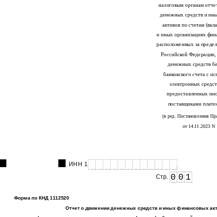
налоговым органам отче
денежных средств и ин
активов по счетам (вкл
и иных организациях фин
расположенных за преде
Российской Федерации, 
денежных средств бе
банковского счета с и
электронных средст
предоставленных ин
поставщиками плате
(в ред. Постановления Пр
от 14.11.2023 N
ИНН 1
0
0
1
Стр.
Форма по КНД 1112520
Отчет о движении денежных средств и иных финансовых ак