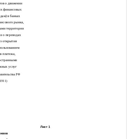
тов о движении
ых финансовых
адам) в банках
ансового рынка,
лами территории
и о переводах
з открытия
спользованием
в платежа,
остранными
жных услуг
авительства РФ
 1911)
Лист 1
тивов