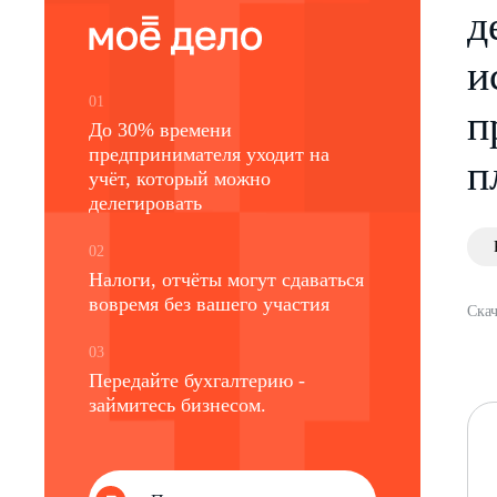
д
и
01
п
До 30% времени
предпринимателя уходит на
п
учёт, который можно
делегировать
02
Налоги, отчёты могут сдаваться
вовремя без вашего участия
Скач
03
Передайте бухгалтерию -
займитесь бизнесом.