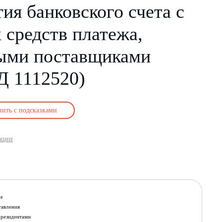
ия банковского счета с
 средств платежа,
ыми поставщиками
Д 1112520)
нить с подсказками
ации
е
тавления
 резидентами