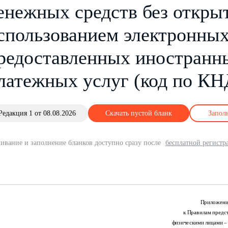
енежных средств без открыт
спользованием электронных
редоставленных иностранн
латежных услуг (код по КН
Редакция 1 от 08.08.2026
Скачать пустой бланк
Запол
ивание и заполнение бланков доступно сразу после
бесплатной регистр
Приложени
к Правилам предс
физическими лицами –