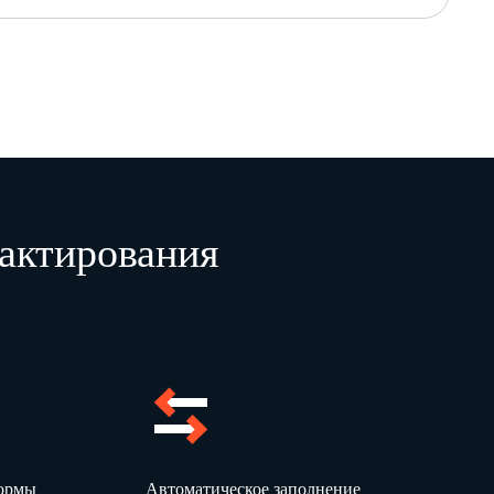
ником налогового органа
редставлении отчета
т представлен (код)
ницах
щих документов
листах
.
.
та
актирования
Подпись
окумента значение должно быть на 1
формы
Автоматическое заполнение