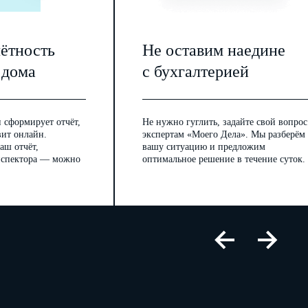
енным органом) в иностранном
изация финансового рынка
чётность
Не оставим наедине
 дома
с бухгалтерией
 сформирует отчёт,
Не нужно гуглить, задайте свой вопрос
вит онлайн.
экспертам «Моего Дела». Мы разберём
аш отчёт,
вашу ситуацию и предложим
Код страны 4
инспектора — можно
оптимальное решение в течение суток.
пользование
.
.
)
женном за пределами территории