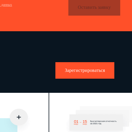
х данных
Оставить заявку
го фонда, паевого инвестиционного
онного фонда
го товарищества
Зарегистрироваться
бразования юридического лица,
 принимает от клиентов денежные
 для хранения, управления,
я иных сделок в интересах клиента
нта