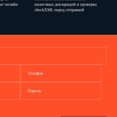
ат онлайн
налоговых деклараций и проверка
checkXML перед отправкой
 налогоплательщика" (приложение N 5
ых налоговым агентом (форма 6-
Телефон
Пароль
Лист 2
 счету (вкладу) в банке
ии Российской Федерации
го рынка, расположенных