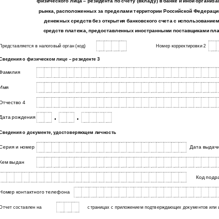
физического лица – резидента по счету (вкладу) в банке и иной организ
рынка, расположенных за пределами территории Российской Федерации
денежных средств без открытия банковского счета с использование
средств платежа, предоставленных иностранными поставщиками пл
Представляется в налоговый орган (код)
Номер корректировки 2
Сведения о физическом лице – резиденте 3
Фамилия
Имя
Отчество 4
.
.
Дата рождения
Сведения о документе, удостоверяющем личность
Серия и номер
Дата выдач
Кем выдан
Код подр
Номер контактного телефона
Отчет составлен на
страницах с приложением подтверждающих документов или и