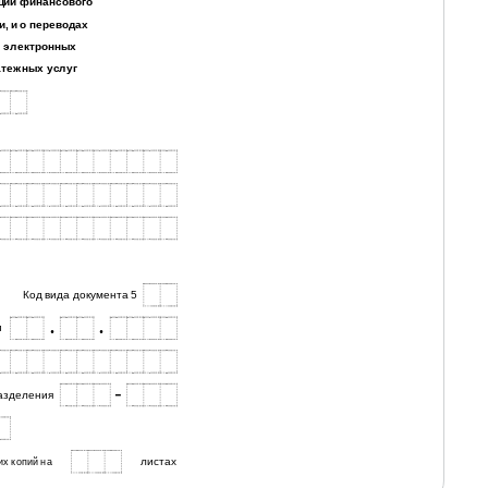
ации финансового
, и о переводах
м электронных
атежных услуг
Код вида документа 5
.
.
и
-
азделения
листах
х копий на