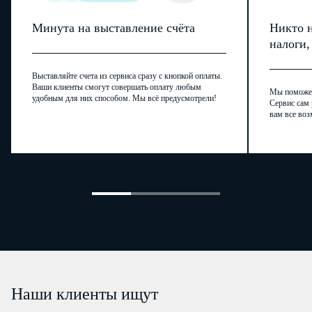
Минута на выставление счёта
Никто н
налоги
Выставляйте счета из сервиса сразу с кнопкой оплаты.
Ваши клиенты смогут совершать оплату любым
Мы поможем,
удобным для них способом. Мы всё предусмотрели!
Сервис сам 
вам все воз
Наши клиенты ищут