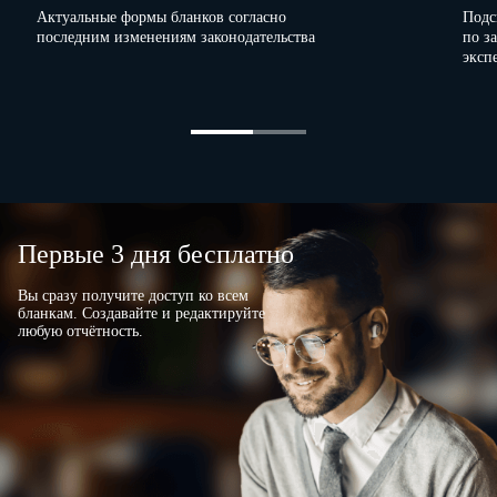
Актуальные формы бланков согласно
Подс
последним изменениям законодательства
по з
эксп
Первые 3 дня бесплатно
Вы сразу получите доступ ко всем
бланкам. Создавайте и редактируйте
любую отчётность.