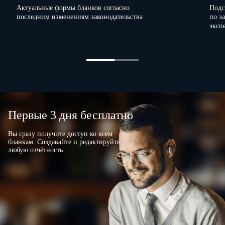
Актуальные формы бланков согласно
Подс
последним изменениям законодательства
по з
эксп
Первые 3 дня бесплатно
Вы сразу получите доступ ко всем
бланкам. Создавайте и редактируйте
любую отчётность.