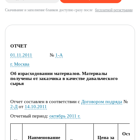
Скачивание и заполнение бланков доступно сразу после
бесплатной регистрации
ОТЧЕТ
01.11.2011
№
1-А
г. Москва
О
б израсходовании материалов. Материалы
получены от заказчика в качестве давальческого
сырья
Отчет составлен в соответствии с
Договором подряда
№
2-Д
от
14.10.2011
Отчетный период:
октябрь 2011 г.
Остаток
Наименование
Цена за