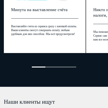
Минута на выставление счёта
Никто н
налоги
Выставляйте счета из сервиса сразу с кнопкой оплаты.
Ваши клиенты смогут совершать оплату любым
Мы поможем,
удобным для них способом. Мы всё предусмотрели!
Сервис сам 
вам все воз
Наши клиенты ищут