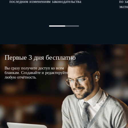
последним изменениям законодательства
по з
эксп
Первые 3 дня бесплатно
Вы сразу получите доступ ко всем
бланкам. Создавайте и редактируйте
любую отчётность.