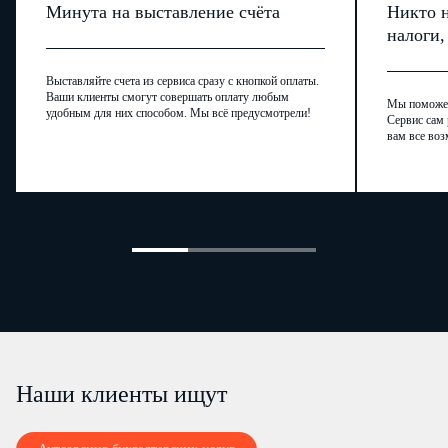
Минута на выставление счёта
Никто н
налоги
Выставляйте счета из сервиса сразу с кнопкой оплаты.
Ваши клиенты смогут совершать оплату любым
Мы поможем,
удобным для них способом. Мы всё предусмотрели!
Сервис сам 
вам все воз
Наши клиенты ищут