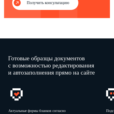
кг
руб. коп.
руб. коп.
кг
Получить консультацию
Расход
Х
Итого
Х
Всего за отчетный период
Остаток
на
"
"
20
г.
Заведующий складом-холодильником
(должность)
Готовые образцы документов
с возможностью редактирования
Приложение
и автозаполнения прямо на сайте
Отчет с документами получил
(должность)
"
"
Актуальные формы бланков согласно
Подс