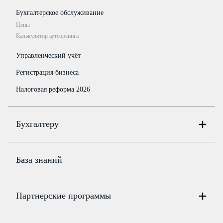
Бухгалтерское обслуживание
Цены
Калькулятор аутсорсинга
Управленческий учёт
Регистрация бизнеса
Налоговая реформа 2026
Бухгалтеру
Онлайн-бухгалтерия
Цены
База знаний
Бюро
Цены
Партнерские программы
Консультации по учёту и налогам
Правовая база
Для официальных представителей