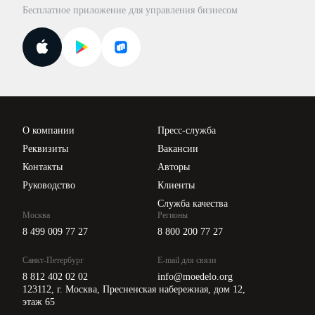
База бланков
Бесплатное приложение для управления бизнесом
Курсы повышения квалификации
Для самозанятых
Госпроверки
Поиск ответа на вопрос
Новости законодательства
Вебинары ИПБР
Проверка контрагентов
Цены
О компании
Пресс-служба
Api для интеграции
Реквизиты
Вакансии
Контакты
Авторы
Руководство
Клиенты
Служба качества
Москва
Регионы
8 499 009 77 27
8 800 200 77 27
Санкт-Петербург
E-mail для связи
8 812 402 02 02
info@moedelo.org
123112, г. Москва, Пресненская набережная, дом 12,
этаж 65