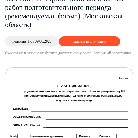
работ подготовительного периода
(рекомендуемая форма) (Московская
область)
Редакция 1 от 09.08.2026
Скачать пустой бланк
Скачивание и заполнение бланков доступно сразу после
бесплатной регистрации
Приложение 1
ПЕРЕЧЕНЬ ДОКУМЕНТОВ,
представляемых ответственным лицом заказчика в Главгосархстройнадзор МО
при оформлении разрешения на выполнение строительно-монтажных работ
подготовительного периода
Застройщик
Объект строительства
Адрес строительства
N п/п
Наименование документа
Подпись
Подпись