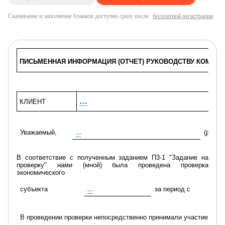
Скачивание и заполнение бланков доступно сразу после
бесплатной регистрации
ПИСЬМЕННАЯ ИНФОРМАЦИЯ (ОТЧЕТ) РУКОВОДСТВУ КОМПАН
…
КЛИЕНТ
Уважаемый,
(руков
…
В соответствие с
полученным заданием П3-1 "Задание на
проверку"
нами (мной) была проведена проверка
экономического
субъекта
за период
с
…
В проведении проверки непосредственно принимали участие сл