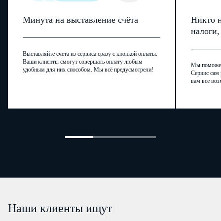
Минута на выставление счёта
Никто н
налоги
Выставляйте счета из сервиса сразу с кнопкой оплаты.
Ваши клиенты смогут совершать оплату любым
Мы поможем,
удобным для них способом. Мы всё предусмотрели!
Сервис сам 
вам все воз
Наши клиенты ищут