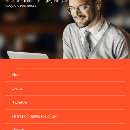
бланкам. Создавайте и редактируйте
03 – автобус
07 – трактор
любую отчётность.
04 – мотоцикл
08 – мотосани
Государственный регистрационный знак (номер) или иной номер транспортного сре
5.2. Кадастровый номер земельного участка или иного объекта недвижимости
6. Содержание пояснений
Имя
E-mail
Телефон
ИНН (юридическое лицо)