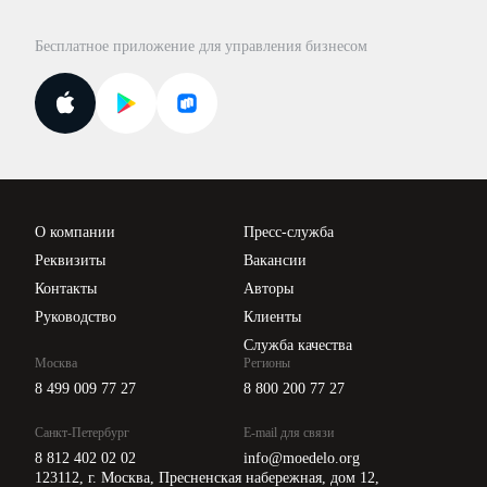
Правовая база
Для официальных представителей
База бланков
Бесплатное приложение для управления бизнесом
Курсы повышения квалификации
Для самозанятых
Госпроверки
Поиск ответа на вопрос
Новости законодательства
Вебинары ИПБР
Проверка контрагентов
Цены
О компании
Пресс-служба
Api для интеграции
Реквизиты
Вакансии
Контакты
Авторы
Руководство
Клиенты
Служба качества
Москва
Регионы
8 499 009 77 27
8 800 200 77 27
Санкт-Петербург
E-mail для связи
8 812 402 02 02
info@moedelo.org
123112, г. Москва, Пресненская набережная, дом 12,