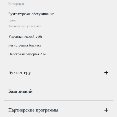
Интеграции
Бухгалтерское обслуживание
Цены
Калькулятор аутсорсинга
Управленческий учёт
Регистрация бизнеса
Налоговая реформа 2026
Бухгалтеру
Онлайн-бухгалтерия
Цены
База знаний
Бюро
Цены
Партнерские программы
Консультации по учёту и налогам