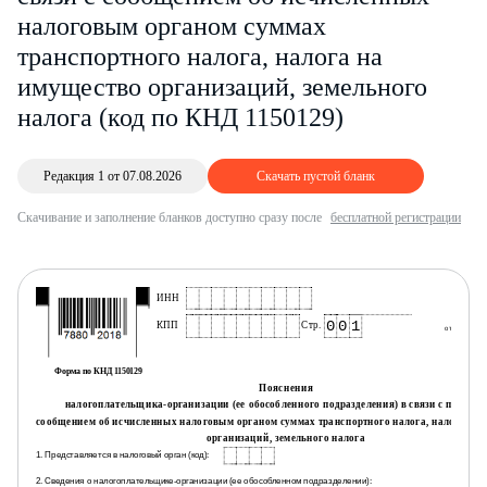
налоговым органом суммах
транспортного налога, налога на
имущество организаций, земельного
налога (код по КНД 1150129)
Редакция 1 от 07.08.2026
Скачать пустой бланк
Скачивание и заполнение бланков доступно сразу после
бесплатной регистрации
ИНН
к при
0
0
1
КПП
Стр.
от 28.08.202
Форма по КНД 1150129
Пояснения
налогоплательщика-организации (ее обособленного подразделения) в связи с получе
сообщением об исчисленных налоговым органом суммах транспортного налога, налога на
организаций, земельного налога
1. Представляется в налоговый орган (код):
2. Сведения о налогоплательщике-организации (ее обособленном подразделении):