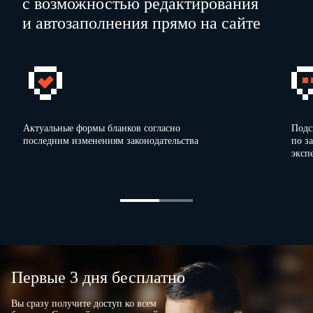
с возможностью редактирования
и автозаполнения прямо на сайте
Актуальные формы бланков согласно
Подс
последним изменениям законодательства
по з
ИНН
эксп
КПП
Стр.
5. Пояснения в связи с полученным сообщением об исчисленных налоговым органом
на имущество организаций, земельного налога
.
.
N
(дата сообщения)
(номер с
Первые 3 дня бесплатно
в отношении следующего объекта налогообложения:
01 – автомобиль легковой
05 – мотороллер
5.1. Вид транспортного средства
Вы сразу получите доступ ко всем
02 – автомобиль грузовой
06 – снегоход