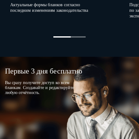
Актуальные формы бланков согласно
Подс
последним изменениям законодательства
по з
эксп
Первые 3 дня бесплатно
Вы сразу получите доступ ко всем
бланкам. Создавайте и редактируйте
любую отчётность.