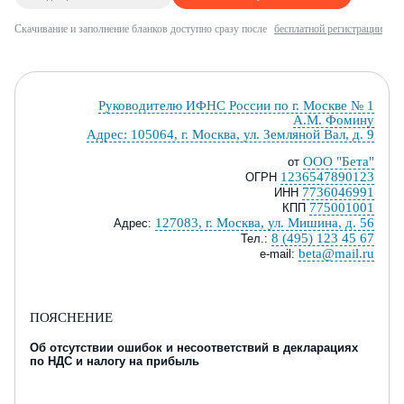
Скачивание и заполнение бланков доступно сразу после
бесплатной регистрации
Руководителю ИФНС России по г. Москве № 1
А.М. Фомину
Адрес: 105064, г. Москва, ул. Земляной Вал, д. 9
ООО "Бета"
от
1236547890123
ОГРН
7736046991
ИНН
775001001
КПП
127083, г. Москва, ул. Мишина, д. 56
Адрес
:
8 (495) 123 45 67
Тел
.
:
beta@mail.ru
e
-
mail
:
ПОЯСНЕНИЕ
О
б отсутствии ошибок и несоответствий
в декларациях
по НДС и налогу на прибыль