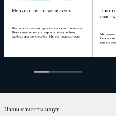
Минута на выставление счёта
Никто н
налоги
Выставляйте счета из сервиса сразу с кнопкой оплаты.
Ваши клиенты смогут совершать оплату любым
Мы поможем,
удобным для них способом. Мы всё предусмотрели!
Сервис сам 
вам все воз
Наши клиенты ищут