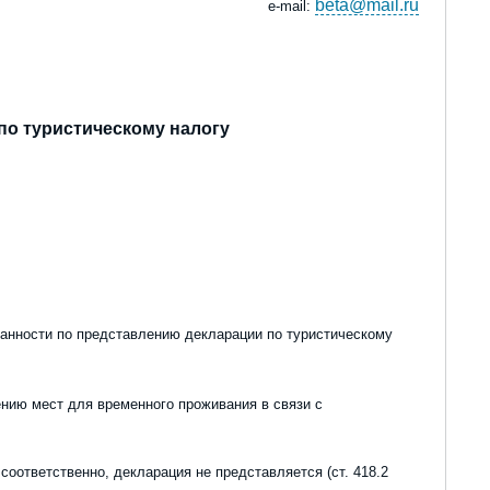
beta@mail.ru
e
-
mail
:
по туристическому налогу
занности по представлению декларации
по туристическому
ению мест для временного проживания в связи с
 соответственно,
декларация не
представляется (ст. 418.2