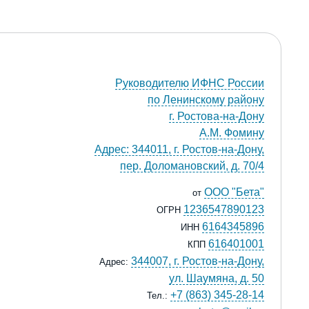
Руководителю ИФНС России
по Ленинскому району
г. Ростова-на-Дону
А.М. Фомину
Адрес: 344011, г. Ростов-на-Дону,
пер. Доломановский, д. 70/4
ООО "Бета"
от
1236547890123
ОГРН
6164345896
ИНН
616401001
КПП
344007, г. Ростов-на-Дону,
Адрес:
ул. Шаумяна, д. 50
+7 (863) 345-28-14
Тел.: