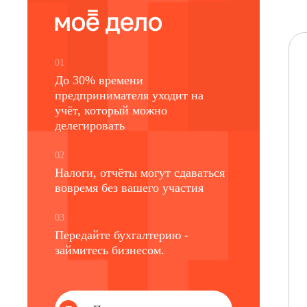
01
До 30% времени
предпринимателя уходит на
учёт, который можно
делегировать
02
Налоги, отчёты могут сдаваться
вовремя без вашего участия
03
Передайте бухгалтерию -
займитесь бизнесом.