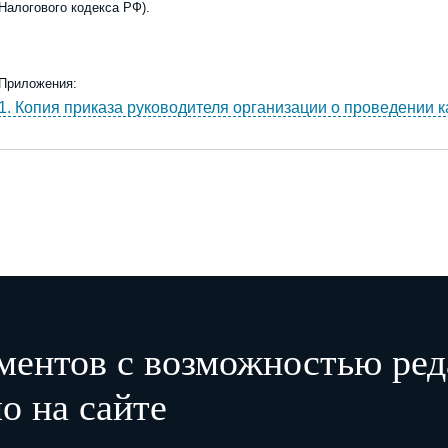
Налогового кодекса РФ).
Приложени
я
:
1. Копия приказа руководителя организации о проведении ка
Ростов-на-Дону, ул. Шаумяна, д. 50.
2. Договор подряда о проведении капитального ремонта № 1
Генеральный директор
А.И. Петров
_________________________
_________________________
Главный бухгалтер
Ю.В. Серебрякова
М.П.
ментов с возможностью ред
о на сайте