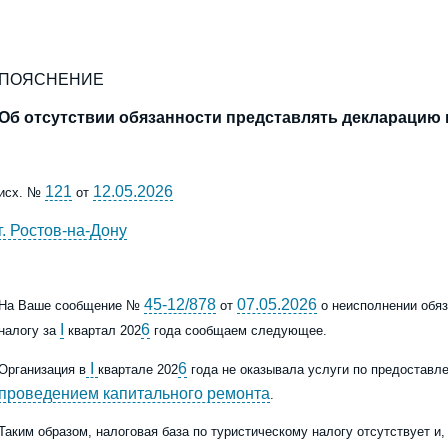
ПОЯСНЕНИЕ
О
б отсутствии обязанности представлять декларацию 
121
12.05.2026
исх. №
от
г. Ростов-на-Дону
45-12/878
07.05.2026
На Ваше сообщение №
от
о
неисполнении обя
I
6
налог
у
за
квартал 202
года сообщаем следующее.
I
6
Организация
в
квартале
202
года
не оказывала услуги по предоставл
проведением капитального ремонта
.
Таким образом,
налоговая база по туристическому налогу отсутствует и
,