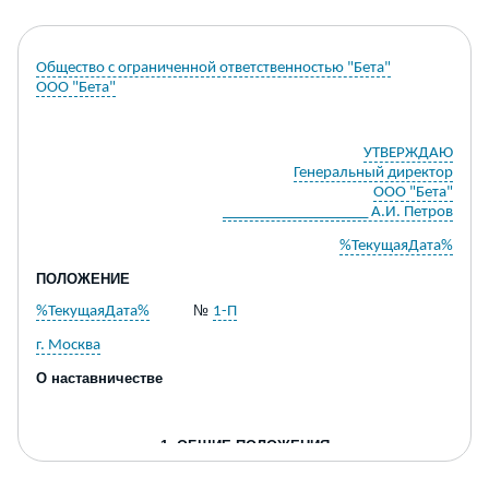
Общество с ограниченной ответственностью "Бета"
ООО "Бета"
УТВЕРЖДАЮ
Генеральный директор
ООО "Бета"
___________________ А.И. Петров
%ТекущаяДата%
ПОЛОЖЕНИЕ
№
%ТекущаяДата%
1-П
г. Москва
О наставничестве
1. ОБЩИЕ ПОЛОЖЕНИЯ
1.1. Настоящее Положение о наставничестве (далее
–