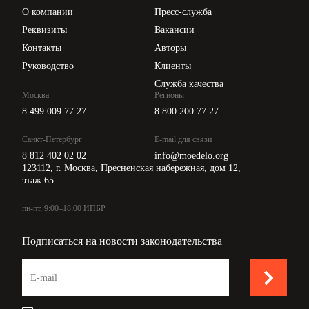
Цены
О компании
Пресс-служба
Положение составил
:
а
Api для интеграции
Реквизиты
Вакансии
_________________________
Начальник отдела кадров
Е.В.
Контакты
Авторы
Васильева
Руководство
Клиенты
Служба качества
Согласовано:
Москва
Регионы
8 499 009 77 27
8 800 200 77 27
_________________________
Юрисконсульт
Н.А. Павлов
Санкт-Петербург
E-mail для связи
02.11.2011
8 812 402 02 02
info@moedelo.org
123112, г. Москва, Пресненская набережная, дом 12,
этаж 65
пн-пт, 9:00–18:00 ИПБР
Подписаться на новости законодательства