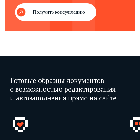
сложных деталей и
инструментов. Ему можно
Получить консультацию
доверить выполнение
особо важных заданий
10.
П
редставляется к
присвоению
Токарь 6 разряда
квалификационно
го
(тарифного) разряда
________________
19.09.2013
К.В. Уваров
Готовые образцы документов
с возможностью редактирования
и автозаполнения прямо на сайте