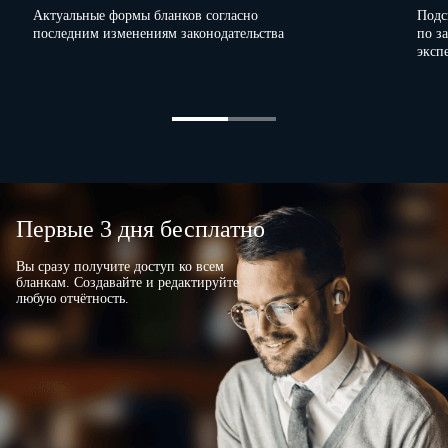
Актуальные формы бланков согласно
Подс
последним изменениям законодательства
по з
эксп
Первые 3 дня бесплатно
Вы сразу получите доступ ко всем
бланкам. Создавайте и редактируйте
любую отчётность.