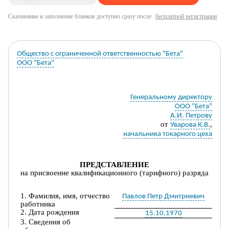
Скачивание и заполнение бланков доступно сразу после
бесплатной регистрации
Общество с ограниченной ответственностью "Бета"
ООО "Бета"
Генеральному директору
ООО "Бета"
А.И. Петрову
от
,
Уварова К.В.
начальника токарного цеха
ПРЕДСТАВЛЕ
НИЕ
на
присвоени
е
квалификационного (тарифного) разряда
1. Фамилия, имя, отчество
Павлов Петр Дмитриевич
работника
2. Дата рождения
15.10.1970
3. Сведения об