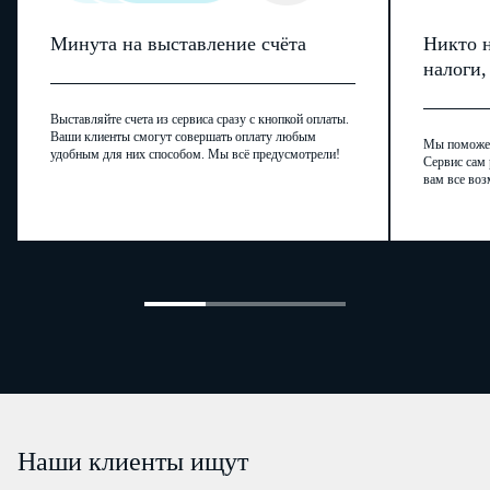
Минута на выставление счёта
Никто н
налоги
Выставляйте счета из сервиса сразу с кнопкой оплаты.
Ваши клиенты смогут совершать оплату любым
Мы поможем,
удобным для них способом. Мы всё предусмотрели!
Сервис сам 
вам все воз
Наши клиенты ищут