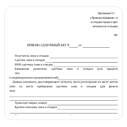
Приложение N 1
к Правилам обращения с ломом
и отходами черных и цветных
металлов и их отчуждения
(форма)
ПРИЕМО-СДАТОЧНЫЙ АКТ N
от
Получатель лома и отходов
Сдатчик лома и отходов
ИНН сдатчика лома и отходов
Банковские реквизиты сдатчика лома и отходов (для юридических
лиц
и индивидуальных предпринимателей)
Данные документа, удостоверяющего личность, место регистрации по месту жительства
либо по месту пребывания сдатчика лома и отходов (для физических
лиц)
Транспорт (марка, номер)
Краткое описание лома и отходов
Основания возникновения права собственности у сдатчика лома и
отходов
на сдаваемые лом и отходы цветных металлов