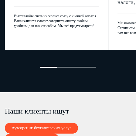
налоги
Выставляйте счета из сервиса сразу с кнопкой оплаты.
Ваши клиенты смогут совершать оплату любым
Мы поможем,
удобным для них способом. Мы всё предусмотрели!
Сервис сам 
вам все воз
Наши клиенты ищут
Аутсорсинг бухгалтерских услуг