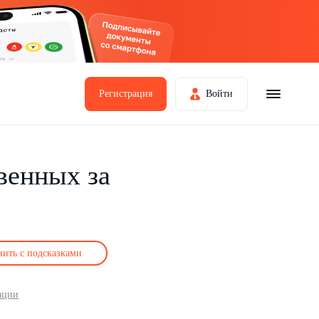
Регистрация
Войти
венных за
нить с подсказками
ации