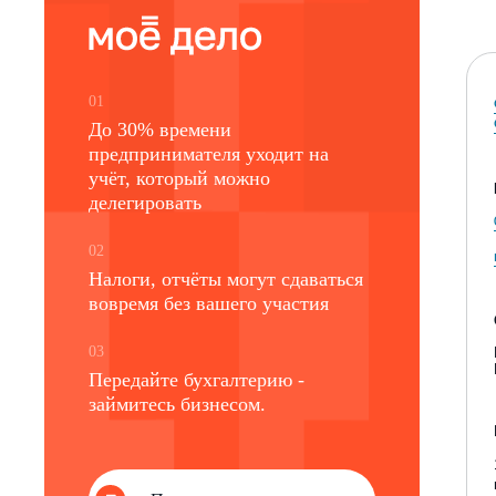
01
До 30% времени
предпринимателя уходит на
учёт, который можно
делегировать
02
Налоги, отчёты могут сдаваться
вовремя без вашего участия
03
Передайте бухгалтерию -
займитесь бизнесом.