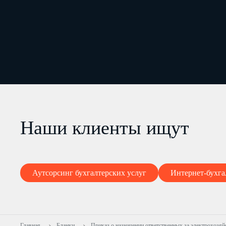
Наши клиенты ищут
Аутсорсинг бухгалтерских услуг
Интернет-бухга
Главная
Бланки
Приказ о назначении ответственных за электрохозяй