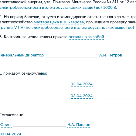
электрической энергии,
утв
.
Приказом Минэнерго России № 811 от 12 авгу
электробезопасности в электроустановках выше (до) 1000 В.
2
.
На период болезни, отпуска и командировки ответственного за элект
электрохозяйство
,
прошедшего проверку знан
мастера цеха
К.В. Уварова
группы V (IV) по электробезопасности в электроустановках выше (до) 
3
. Контроль за исполнением приказа
.
оставляю за собой
_________________________
Генеральный директор
А.И. Петров
С приказом ознакомлен
:
ы
03.04.2024
________________
03.04.2024
_________________
Согласовано:
_________________________
Юрист
Н.А. Павлов
03.04.2024