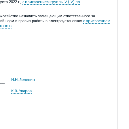
ста 2022 г.,
с присвоением группы V (IV) по
рохозяйство назначить замещающим ответственного за
ий норм и правил работы в электроустановках
с присвоением
.
1000 В
Н.Н. Зеленин
___
___
К.В. Уваров