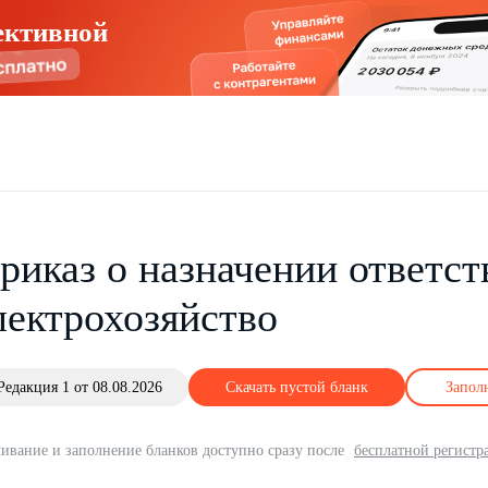
ективной
риказ о назначении ответст
лектрохозяйство
Редакция 1 от 08.08.2026
Скачать пустой бланк
Запол
ивание и заполнение бланков доступно сразу после
бесплатной регистр