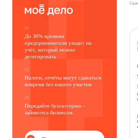
Скач
01
До 30% времени
предпринимателя уходит на
учёт, который можно
делегировать
02
Налоги, отчёты могут сдаваться
вовремя без вашего участия
03
Передайте бухгалтерию -
займитесь бизнесом.