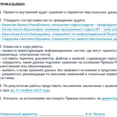
ПРИКАЗЫВАЮ:
1.
Провести внутренний аудит хранения и обработки персональных данн
2. Утвердить состав комиссии по проведению аудита:
– Иванова Ирина Михайловна, начальник отдела кадров – председате
– Кочин Антон Васильевич, инженер-программист отдела ИТ – член ко
– Короткова Алла Геннадьевна, специалист по информационной безопа
– Сидорова Светлана Юрьевна, специалист по защите персональных да
3. Комиссии в ходе работы:
–
провести инвентаризацию информационных систем, где могут хранитьс
хранилища, электронная почта);
–
составить перечень документов, файлов и записей, содержащих пер
–
определить, какие данные подлежат хранению на основании
П
риказа 
уничтожения или обезличивания;
–
выявить случаи хранения данных без правового основания и предложи
–
разработать рекомендации по внесению изменений в локальные
норма
системах.
4. По результатам работы представить письменное заключение с выявл
в срок
.
до 15 ноября 2025 года
5
. Контроль за исполнение
м
настоящего Приказа возложить на
директор
_________________________
Генеральный директор
А.И. Петров