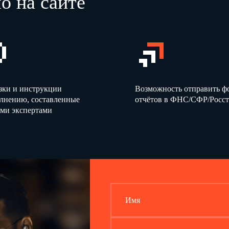
о на сайте
зки и инструкции
Возможность отправить 
олнению, составленные
отчётов в ФНС/СФР/Росст
ми экспертами
Имя