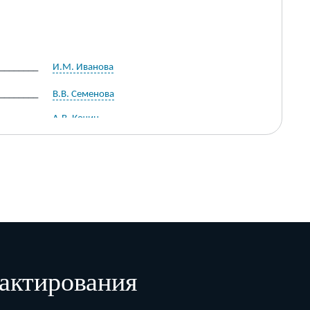
________
И.М. Иванова
________
В.В. Семенова
_______
А.В. Кочин
_______
А.Г. Короткова
________
С.Ю. Сидорова
актирования