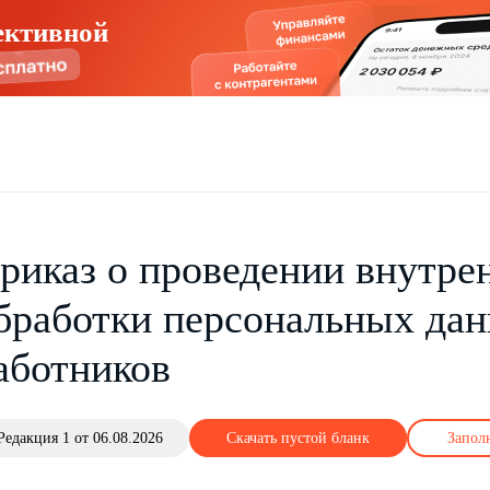
ективной
риказ о проведении внутрен
бработки персональных да
аботников
Редакция 1 от 06.08.2026
Скачать пустой бланк
Запол