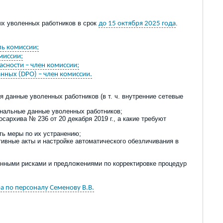
ых уволенных работников в срок
.
до 15 октября 2025 года
ль комиссии;
миссии;
сности – член комиссии;
нных (DPO) – член комиссии.
я данные уволенных работников (в т
.
ч
.
внутренние сетевые
сональные данные уволенных
работников
;
Росархива № 236
от 20 декабря 2019 г.
, а какие требуют
ть меры по их устранению;
тивные
акты и настройк
е
автоматического обезличивания в
енными рисками и предложениями по корректировке процедур
а по персоналу Семенову В.В.