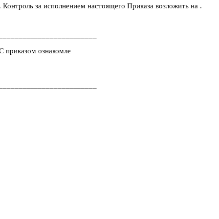
Контроль за исполнением настоящего
П
риказа возложить на
.
.
_________________________
С приказом
ознакомле
_________________________