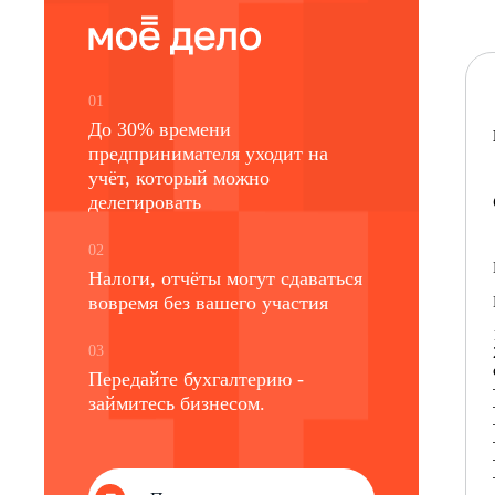
01
До 30% времени
предпринимателя уходит на
учёт, который можно
делегировать
02
Налоги, отчёты могут сдаваться
вовремя без вашего участия
03
Передайте бухгалтерию -
займитесь бизнесом.