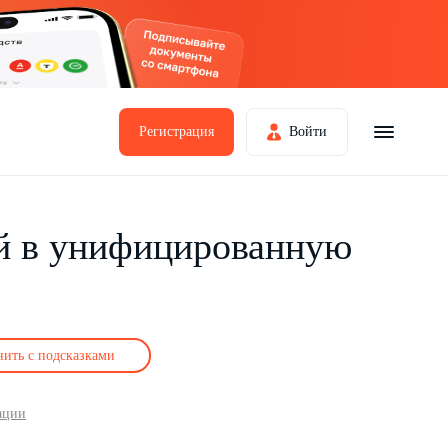
Регистрация
Войти
ий в унифицированную
нить с подсказками
ации