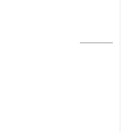
________________