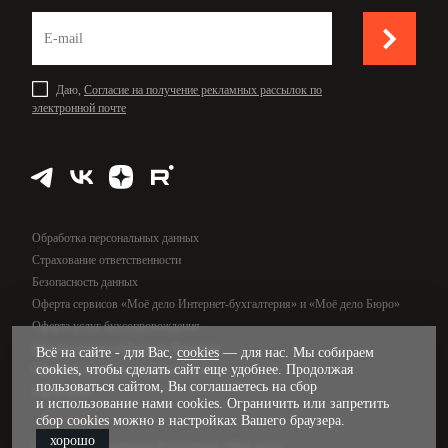
Даю,
Согласие на получение рекламных рассылок по
электронной почте
Обработка персональных данных
Страхование ответственности
Безопасность данных
Оферта сервисов «Моё дело Интернет-бухгалтерия» и «Моё дело Бюро»
Оферта услуг бухсопровождения
Оферта сервиса «Моё дело Финансы»
Всё на сайте - для Вас,
cookies
— для нас. Мы собираем
cookies, чтобы сделать сайт еще удобнее. Продолжая
Оферта услуг управленческого учёта
пользоваться сайтом, Вы соглашаетесь на сбор
Карта сайта
и использование нами cookies. Ограничить или запретить
сбор cookies можно в настройках Вашего браузера.
хорошо
© 2009—2026, интернет-бухгалтерия «Моё дело»