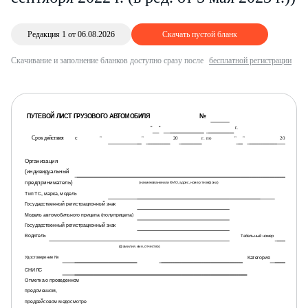
Редакция 1 от 06.08.2026
Скачать пустой бланк
Скачивание и заполнение бланков доступно сразу после
бесплатной регистрации
ПУТЕВОЙ ЛИСТ ГРУЗОВОГО АВТОМОБИЛЯ
№
"
"
г.
Срок действия
с
"
"
"
"
20
г.
20
г. по
Организация
(индивидуальный
предприниматель)
(наименование или ФИО, адрес, номер телефона)
Тип ТС, марка, модель
Государственный регистрационный знак
Модель автомобильного прицепа (полуприцепа)
Государственный регистрационный знак
Водитель
Табельный номер
(фамилия, имя, отчество)
Категория
Удостоверение №
СНИЛС
Отметка о проведенном
предсменном,
предрейсовом медосмотре