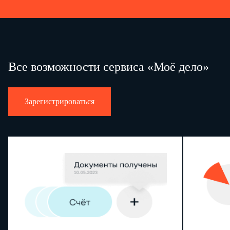
Р
Достоверность и полноту сведений, указанных на данной странице
(подпись)
Все возможности сервиса «Моё дело»
Зарегистрироваться
ИНН
КПП
Стр.
Раздел 1. Сведения об обязательствах налогового
Код бюджетной классификации
010
Сумма налога на доходы физических лиц, подлежащая
020
перечислению с начала налогового периода