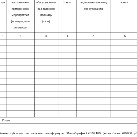
п/п
выставочно-
оборудованная
1 кв.м
по дополнительному
взнос
ярмарочного
выставочная
оборудованию
мероприятия
площадь
(номер и дата
(кв.м)
договора)
1
2
3
4
5
6
Итого
Размер субсидии
рассчитывается по формуле:
"Итого" графы 7 × 50 / 100
(но не
более
200 000 ру