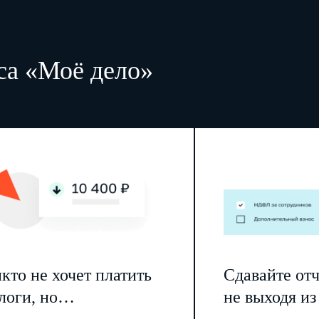
са «Моё дело»
кто не хочет платить
Сдавайте от
логи, но…
не выходя из