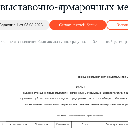
 выставочно-ярмарочных м
Редакция 1 от 08.08.2026
Скачать пустой бланк
Запол
ивание и заполнение бланков доступно сразу после
бесплатной регистр
(в ред. Постановления Правительства М
РАСЧЕТ
размера субсидии, предоставляемой организации, образующей инфраструктуру по
и развития субъектов малого и среднего предпринимательства, из бюджета Московск
на частичную компенсацию затрат на участие в выставочно-ярмарочных меропр
(полное наименование организации)
N
Наименование
Занимаемая
Стоимость
Затраты
Регистрационный