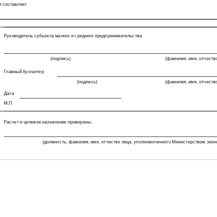
и составляет
Руководитель субъекта малого и среднего предпринимательства
(подпись)
(фамилия, имя, отчеств
Главный бухгалтер
(подпись)
(фамилия, имя, отчеств
Дата
М.П.
Расчет и целевое назначение проверены.
(должность, фамилия, имя, отчество лица, уполномоченного Министерством эко
Московской области, заверившего расчет, подпись)
М.П.
* Общая сумма затрат за аренду выставочной площади равна:
графа 3 × графа 4 + графа 5 + графа 6.