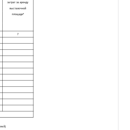
затрат за аренду
выставочной
площади*
7
блей)