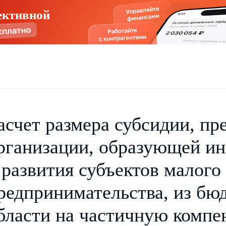
ективной
асчет размера субсидии, пр
рганизации, образующей и
 развития субъектов малого
редпринимательства, из бю
бласти на частичную компе