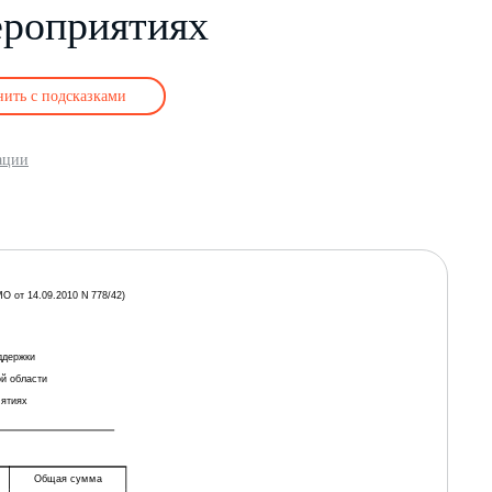
ероприятиях
нить с подсказками
ации
О от 14.09.2010 N 778/42)
ддержки
ой области
иятиях
Общая сумма