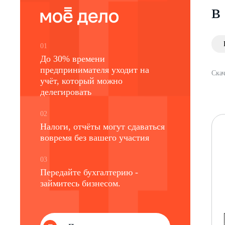
в
01
До 30% времени
предпринимателя уходит на
Скач
учёт, который можно
делегировать
02
Налоги, отчёты могут сдаваться
вовремя без вашего участия
03
Передайте бухгалтерию -
займитесь бизнесом.