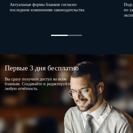
Актуальные формы бланков согласно
Подс
последним изменениям законодательства
по з
эксп
Первые 3 дня бесплатно
Вы сразу получите доступ ко всем
бланкам. Создавайте и редактируйте
любую отчётность.