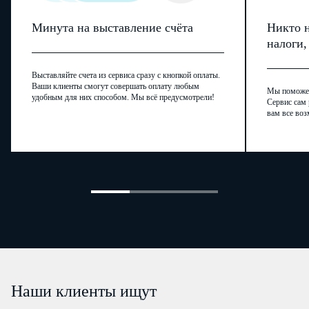
Минута на выставление счёта
Никто н
налоги
Выставляйте счета из сервиса сразу с кнопкой оплаты.
Ваши клиенты смогут совершать оплату любым
Мы поможем,
удобным для них способом. Мы всё предусмотрели!
Сервис сам 
вам все воз
Наши клиенты ищут