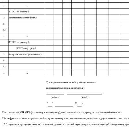
…
…
ИТОГО по разделу 1
2
Вспомогательные материалы:
2.1
2.2
…
…
ИТОГО по разделу 2
ВСЕГО по разделу 3:
3
Возвратные отходы (вычитаются):
3.1
3.2
…
…
Руководитель экономической службы организации-
поставщика (подрядчика, исполнителя)
(подпись)
(Ф.И.О.)
"
"
20
г.
1 Заполняется для НИР (ОКР) (по каждому этапу (подэтапу), в отношении которого формируется стоимостной показатель).
2 Расшифровка заполняется с группировкой материалов (по черным, цветным металлам, неметаллам и другое в соответствии с вида
3 В случае если продукция ранее не поставлялась, данные за отчетный период/период, предшествующий планируемому, пр