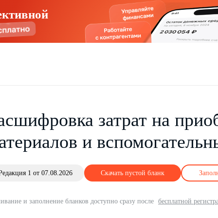
ективной
асшифровка затрат на прио
атериалов и вспомогательн
Редакция 1 от 07.08.2026
Скачать пустой бланк
Запол
ивание и заполнение бланков доступно сразу после
бесплатной регистр