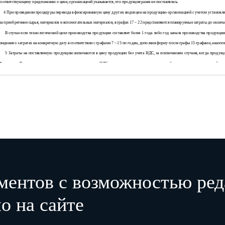
соответствующему предложению о цене, организацией указывается, что продукция ранее не поставлялась.
4 При проведении процедуры перевода в фиксированную цену других видов цен на продукцию организацией с учетом установленн
на приобретение сырья, материалов и вспомогательных материалов, в графах 17 – 22 представляются планируемые затраты до оконча
В случае если технологический цикл производства продукции составляет более 1 года либо год начала производства продукции
сведения о затратах на конкретную дату в соответствии с графами 7 – 15 по годам, дополнив форму после графы 15 графами, ана
5 Затраты на поставляемую продукцию включаются в цену продукции без учета НДС, за исключением случаев, когда продукц
Федерации. В таких случаях затраты указываются с учетом НДС и представляется соответствующее обоснование в пояснительной зап
6 В пояснительной записке, прилагаемой к соответствующему предложению о цене, организацией представляется обоснование прим
ОКП – Общероссийский классификатор продукции;
ОКПД2 – Общероссийский классификатор продукции по видам экономической деятельности;
ЕКПС – Единый кодификатор предметов снабжения для федеральных государственных нужд;
ФНН – федеральный номенклатурный номер предмета снабжения;
ИНН – идентификационный номер налогоплательщика;
НДС – налог на добавленную стоимость;
НИР (ОКР) – научно-исследовательская работа (опытно-конструкторская работа).
ментов с возможностью ред
о на сайте