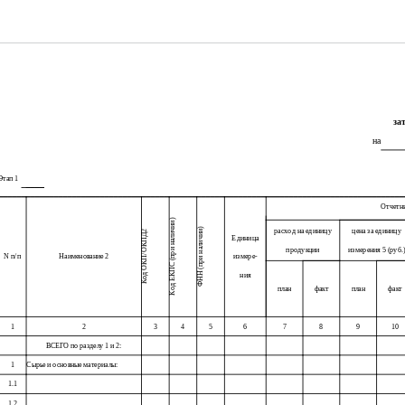
за
на
Этап 1
Отчетн
Код ЕКПС (при наличии)
ФНН (при наличии)
расход на единицу
цена за единицу
Код ОКП/ОКПД2
Единица
продукции
измерения 5 (руб.
N п/п
Наименование 2
измере-
ния
план
факт
план
факт
1
2
3
4
5
6
7
8
9
10
ВСЕГО по разделу 1 и 2:
1
Сырье и основные материалы:
1.1
1.2