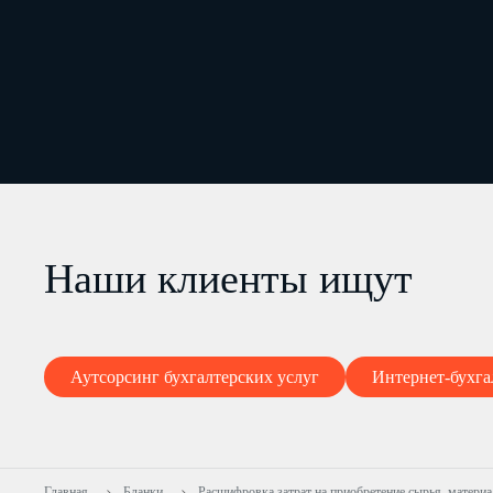
Наши клиенты ищут
Аутсорсинг бухгалтерских услуг
Интернет-бухга
Главная
Бланки
Расшифровка затрат на приобретение сырья, матери