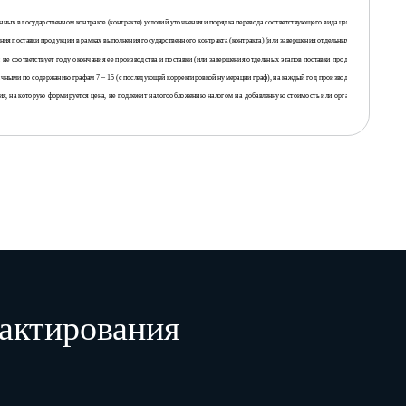
ых в государственном контракте (контракте) условий уточнения и порядка перевода соответствующего вида цены на продукцию в 
ния поставки продукции в рамках выполнения государственного контракта (контракта) (или завершения отдельных этапов поставки 
 не соответствует году окончания ее производства и поставки (или завершения отдельных этапов поставки продукции, если госуд
логичными по содержанию графам 7 – 15 (с последующей корректировкой нумерации граф), на каждый год производства продукции дл
ия, на которую формируется цена, не подлежит налогообложению налогом на добавленную стоимость или организация не признае
иске.
еняемого индекса цен (в случае использования).
Используемые сокращения и их расшифровка:
актирования