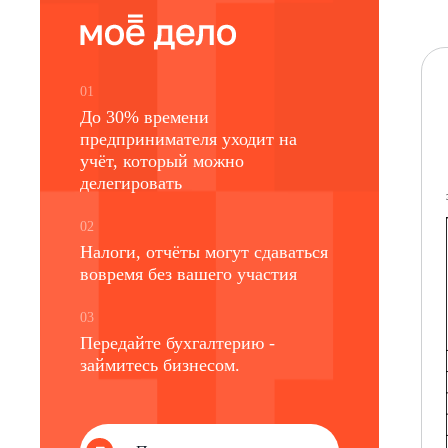
01
До 30% времени
предпринимателя уходит на
учёт, который можно
делегировать
02
Налоги, отчёты могут сдаваться
вовремя без вашего участия
03
Передайте бухгалтерию -
займитесь бизнесом.