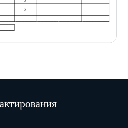
Х
Х
Х
Х
Руководитель (начальник) технологической (конструкторской) службы (отд
организации-поставщика (подрядчика, исполнителя)
(подпись)
(Ф.И.О.)
"
"
20
г.
ий планируемому, представляются по имеющимся сведениям о затратах в отчетном периоде/периоде, пре
нее не поставлялась.
вляется обоснование применяемого индекса цен (в случае использования).
овеко-месяц.
актирования