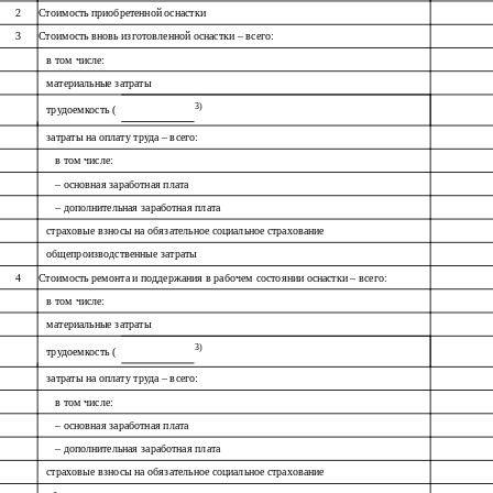
2
Стоимость приобретенной оснастки
3
Стоимость вновь изготовленной оснастки – всего:
в том числе:
материальные затраты
3)
трудоемкость (
затраты на оплату труда – всего:
в том числе:
– основная заработная плата
– дополнительная заработная плата
страховые взносы на обязательное социальное страхование
общепроизводственные затраты
4
Стоимость ремонта и поддержания в рабочем состоянии оснастки – всего:
в том числе:
материальные затраты
3)
трудоемкость (
затраты на оплату труда – всего:
в том числе:
– основная заработная плата
– дополнительная заработная плата
страховые взносы на обязательное социальное страхование