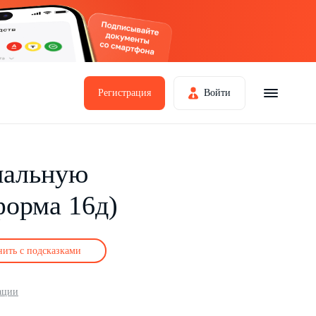
Регистрация
Войти
иальную
форма 16д)
нить с подсказками
ации