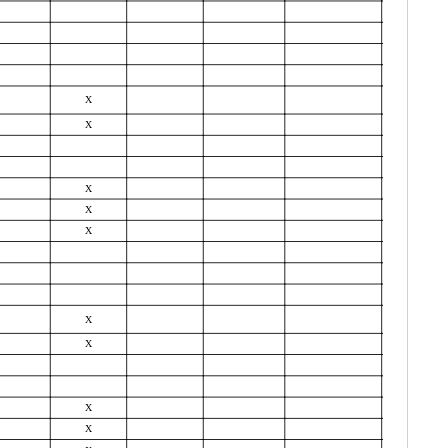
Х
Х
Х
Х
Х
Х
Х
Х
Х
Х
Х
Х
Х
Х
Х
Х
Х
Х