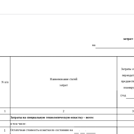
затрат
на
Затраты о
периода/
Наименование статей
предшест
N п/п
затрат
планир
(год
1
2
3
Затраты на специальную технологическую оснастку – всего:
в том числе:
Остаточная стоимость оснастки по состоянию на
.
.
1