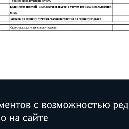
общепроизводственные затраты
Количество изделий (комплектов и другое) с учетом периода использования,
штук
Затраты на единицу с учетом ставки погашения на единицу изделия
Ставка погашения на единицу изделия 4
Руководитель экономической службы организации-поставщика (подрядчика, исполнителя)
(подпись)
(Ф.И.О.)
"
"
20
г.
1 В случае если продукция ранее не поставлялась, данные за отчетный период/период, предшествующ
записке, прилагаемой к соответствующему предложению о цене, организацией указывается, что продукция ра
2 В пояснительной записке, прилагаемой к соответствующему предложению о цене, организацией предста
3 Указывается используемая единица измерения трудоемкости: нормо-час/человеко-час/человеко-день/чел
4 Заполняется отдельно по каждой группе номенклатурных позиций с одинаковой ставкой погашения.
ментов с возможностью ред
о на сайте