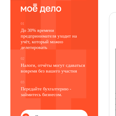
01
До 30% времени
предпринимателя уходит на
учёт, который можно
делегировать
02
Налоги, отчёты могут сдаваться
вовремя без вашего участия
03
Передайте бухгалтерию -
займитесь бизнесом.