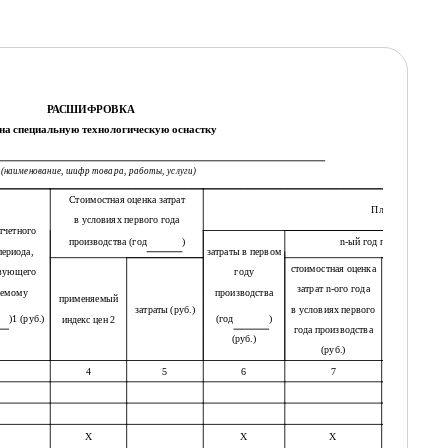
РАСШИФРОВКА
 на специальную технологическую оснастку
(наименование, шифр товара, работы, услуги)
Стоимостная оценка затрат
Планируемый пе
в условиях первого года
тчетного
производства (год
)
n-ый год производства (
периода,
затраты в первом
стоимостная оценка
вующего
году
затрат n-ого года
уемому
производства
применяемый
применяемы
затраты (руб.)
в условиях первого
)1 (руб.)
(год
)
индекс цен 2
индекс цен 2
года производства
(руб.)
(руб.)
4
5
6
7
8
Х
Х
Х
Х