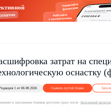
ективной
асшифровка затрат на спец
ехнологическую оснастку (
Редакция 1 от 06.08.2026
Скачать пустой бланк
Запол
ивание и заполнение бланков доступно сразу после
бесплатной регистр