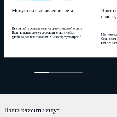
Минута на выставление счёта
Никто н
налоги
Выставляйте счета из сервиса сразу с кнопкой оплаты.
Ваши клиенты смогут совершать оплату любым
Мы поможем,
удобным для них способом. Мы всё предусмотрели!
Сервис сам 
вам все воз
Наши клиенты ищут