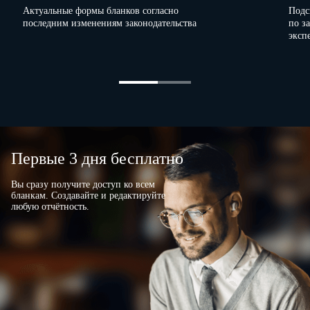
Актуальные формы бланков согласно
Подс
(последнее – при
последним изменениям законодательства
по з
наличии) лица,
эксп
выдавшего
патроны)
Не
израсходованные
при
производстве
стрельб
патроны
в
количестве
Первые 3 дня бесплатно
штук
…
принял
:
Вы сразу получите доступ ко всем
бланкам. Создавайте и редактируйте
(количество сданных патронов цифрами и прописью)
любую отчётность.
"
"
20
г.
…
…
…
…
(подпись)
(фамилия, имя,
отчество
(последнее – при
наличии) лица,