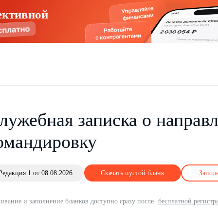
ективной
лужебная записка о направл
омандировку
Редакция 1 от 08.08.2026
Скачать пустой бланк
Запол
ивание и заполнение бланков доступно сразу после
бесплатной регистр