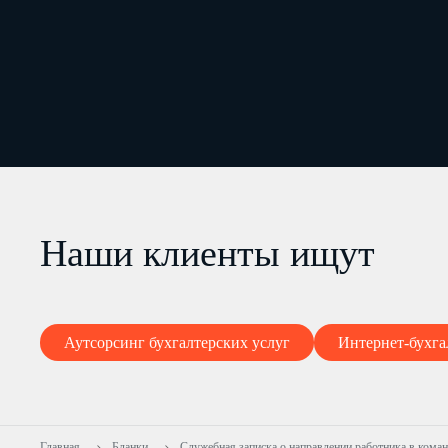
Наши клиенты ищут
Аутсорсинг бухгалтерских услуг
Интернет-бухга
Главная
Бланки
Служебная записка о направлении работника в кома