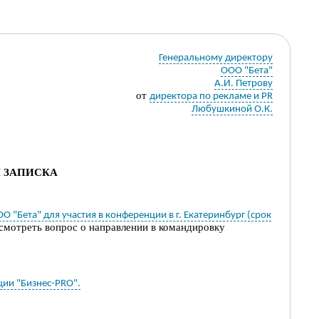
Генеральному директору
ООО "Бета"
А.И. Петрову
от
директора по рекламе и PR
Любушкиной О.К.
 ЗАПИСКА
"Бета" для участия в конференции в г. Екатеринбург (срок
смотреть вопрос о направлении в командировку
ции "Бизнес-PRO".