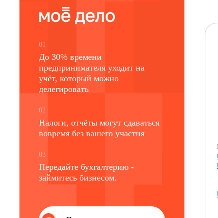
01
До 30% времени
предпринимателя уходит на
учёт, который можно
делегировать
02
Налоги, отчёты могут сдаваться
вовремя без вашего участия
03
Передайте бухгалтерию -
займитесь бизнесом.