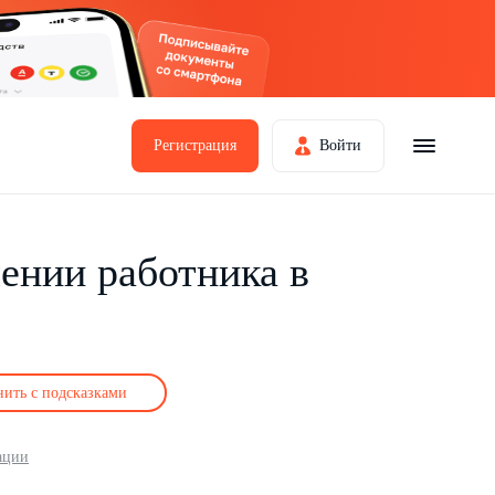
Регистрация
Войти
ении работника в
нить с подсказками
ации