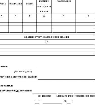
плательщик
времени
ачала
окончания
всего
нахождения
в пути
5
6
7
8
9
10
Краткий отчет о выполнении задания
12
ботник
(личная подпись)
лючение о выполнении задания
ководитель
руктурного подразделения
(должность)
(личная подпись)
(расшифровка подписи)
"
"
20
г.