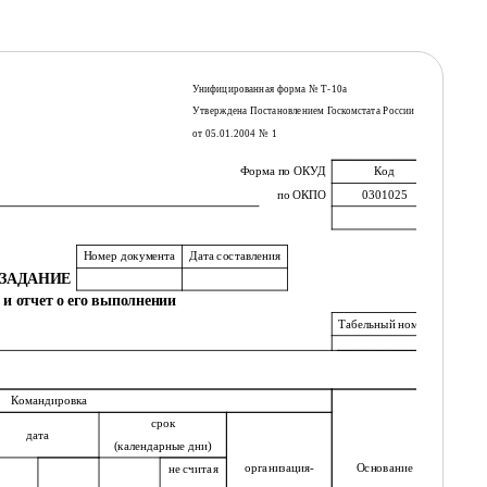
Унифицированная форма № Т-10а
Утверждена Постановлением Госкомстата России
от 05.01.2004 № 1
Форма по ОКУД
Код
по ОКПО
0301025
Номер документа
Дата составления
ЗАДАНИЕ
и отчет о его выполнении
Табельный номер
Командировка
срок
дата
(календарные дни)
организация-
Основание
не считая