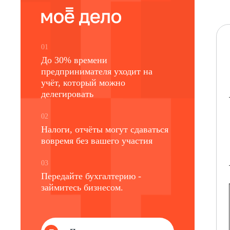
01
До 30% времени
предпринимателя уходит на
учёт, который можно
делегировать
02
Налоги, отчёты могут сдаваться
вовремя без вашего участия
03
Передайте бухгалтерию -
займитесь бизнесом.