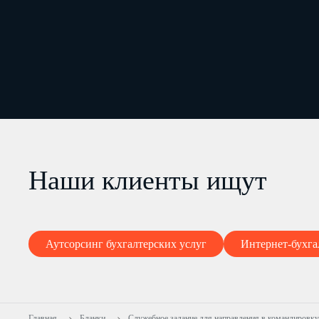
Наши клиенты ищут
Аутсорсинг бухгалтерских услуг
Интернет-бухга
Главная
Бланки
Служебное задание для направления в командировку 