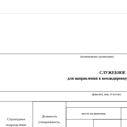
(наименование организации)
СЛУЖЕБНОЕ 
для направления в командировку 
(фамилия, имя, отчество)
место назначения
Должность
Структурное
(специальность,
подразделение