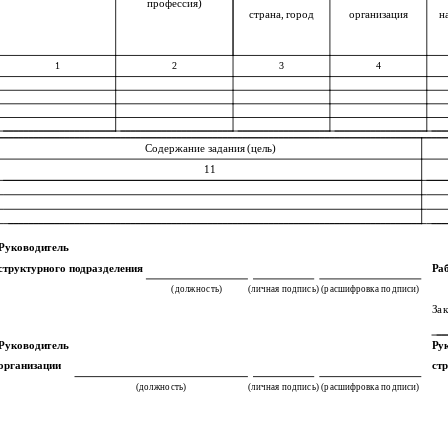
профессия)
страна, город
организация
н
1
2
3
4
Содержание задания (цель)
11
Руководитель
структурного подразделения
Ра
(должность)
(личная подпись)
(расшифровка подписи)
Зак
Руководитель
Ру
организации
ст
(должность)
(личная подпись)
(расшифровка подписи)