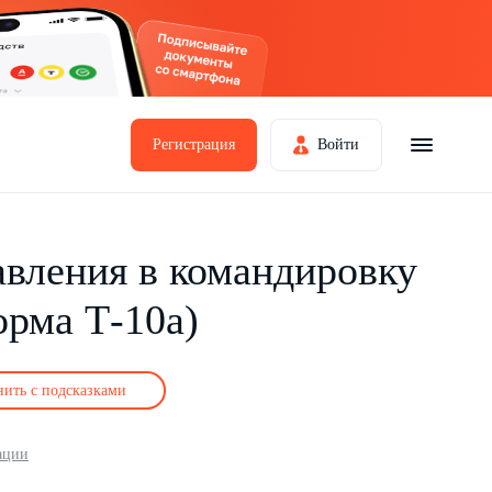
Регистрация
Войти
авления в командировку
орма Т-10а)
нить с подсказками
ации