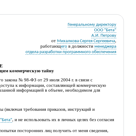
Генеральному директору
ООО "Бета"
А.И. Петрову
от
,
Михалкова Сергея Сергеевича
работающ
в должности
его
менеджера
отдела разработки программного обеспечения
Е
ющим коммерческую тайну
го закона № 98-ФЗ от 29 июля 2004 г.
в
связи
с
доступа
к
информации,
составляющей
коммерческую
азанной информацией в объеме, необходимом для
ы (включая требования приказов, инструкций и
,
и не использовать их в личных целях без согласия
"Бета"
попытки посторонних лиц получить от меня сведения,