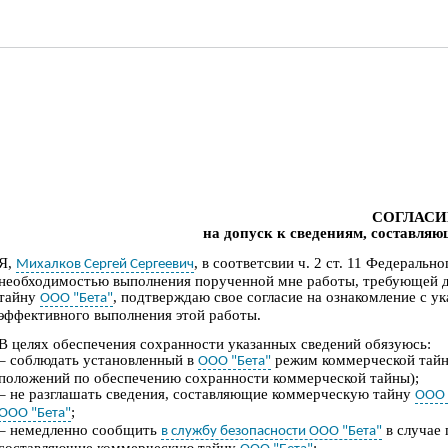
СОГЛАСИ
на допу
ск к св
едениям, составля
Я,
,
в
соответсвии
ч. 2 ст. 11 Федерально
Михалков Сергей Сергеевич
необходимостью выполнения
порученной мне
работы,
требующей 
тайну
, подтверждаю
свое
согласие
на
ознакомление
с
ук
ООО "Бета"
эффективного
вып
олнения
этой работы
.
В целях обеспечения сохранности указанных сведений обязуюсь:
– соблюдать установленный в
режим коммерческой тайн
ООО "Бета"
положений по обеспечению сохранности коммерческой тайны);
– не разглашать сведения, составляющие коммерческую тайну
ООО 
;
ООО "Бета"
– немедленно сообщить
в случае 
в службу безопасности ООО "Бета"
составляющие коммерческую тайну
;