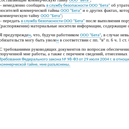
ООО "Бета"
– немедленно сообщить
об утрате
в службу безопасности ООО "Бета"
носителей коммерческой тайны
и о других фактах, кот
ООО "Бета"
коммерческую тайну
;
ООО "Бета"
– передать
п
осле выполнения по
в службу безопасности ООО "Бета"
(распоряжении) материальные носители информации, содержащие 
Я предупрежде
, что
,
будучи
работником
, в случае не
н
ООО "Бета"
обязательств
могу быть уволе
в соответствии с пп. "в" п. 6 ч. 1 ст
н
С требованиями руководящих документов по вопросам обеспечени
порученной мне работы
, а также с
перечнем
сведений, отнесенных
Требования Федерального закона № 98-ФЗ от 29 июля 2004 г. в отно
коммерческой тайне, мне разъяснены.