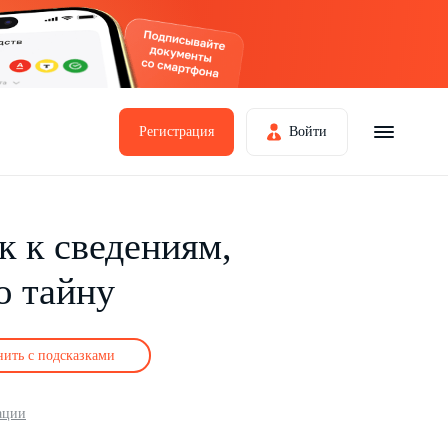
Регистрация
Войти
к к сведениям,
ю тайну
нить с подсказками
ации