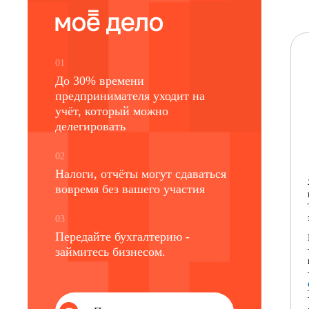
01
До 30% времени
предпринимателя уходит на
учёт, который можно
делегировать
02
Налоги, отчёты могут сдаваться
вовремя без вашего участия
03
Передайте бухгалтерию -
займитесь бизнесом.