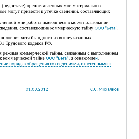
 (недостаче)
предоставленных мне
материальных
орые могут привести к утечке сведений, составляющих
рученной мне
работы
имеющиеся в моем пользовании
сведения, составляющие коммерческую тайну
.
ООО "Бета"
выполнения хотя бы одног
о из вышеуказанных
. 81 Трудового кодекса РФ.
я режима коммерческой тайны, связанным с
выполнением
 к коммерческой тайне
, я ознакомле
.
ООО "Бета"
н
шении порядка обращения со сведениями, отнесенными к
________________
01.03.2012
С.С. Михалков