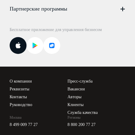
Цены
Партнерские программы
Консультации по учёту и налогам
Правовая база
Для официальных представителей
База бланков
Бесплатное приложение для управления бизнесом
Курсы повышения квалификации
Для самозанятых
Госпроверки
Поиск ответа на вопрос
Новости законодательства
Вебинары ИПБР
Проверка контрагентов
Цены
О компании
Пресс-служба
Api для интеграции
Реквизиты
Вакансии
Контакты
Авторы
Руководство
Клиенты
Служба качества
Москва
Регионы
8 499 009 77 27
8 800 200 77 27