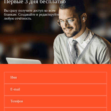
Первые 3 дня бесплатно
.
Дата наделения полномочиями (лишения полномочий) по начислению
и произведению выплат и вознаграждений в пользу физических лиц
Вы сразу получите доступ ко всем
Наименование (при наличии)
бланкам. Создавайте и редактируйте
любую отчётность.
Имя
E-mail
Телефон