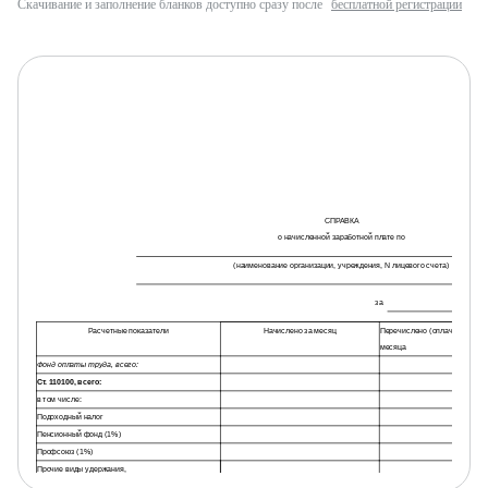
Скачивание и заполнение бланков доступно сразу после
бесплатной регистрации
СПРАВКА
о начисленной заработной плате по
(наименование организации, учреждения, N лицевого счета)
за
Расчетные показатели
Начислено за месяц
Перечислено (оплачено) в те
месяца
Фонд оплаты труда, всего:
Ст. 110100, всего:
в том числе:
Подоходный налог
Пенсионный фонд (1%)
Профсоюз (1%)
Прочие виды удержания,
всего: