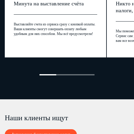
Минута на выставление счёта
Никто н
налоги
Выставляйте счета из сервиса сразу с кнопкой оплаты.
Ваши клиенты смогут совершать оплату любым
Мы поможем,
удобным для них способом. Мы всё предусмотрели!
Сервис сам 
вам все воз
Наши клиенты ищут