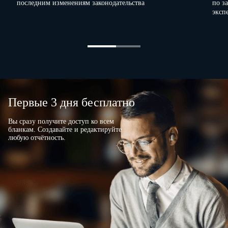
последним изменениям законодательства
по з
эксп
Первые 3 дня бесплатно
Вы сразу получите доступ ко всем
бланкам. Создавайте и редактируйте
любую отчётность.