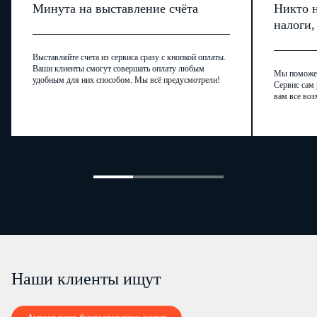
Минута на выставление счёта
Никто н
налоги
Выставляйте счета из сервиса сразу с кнопкой оплаты.
Ваши клиенты смогут совершать оплату любым
Мы поможем,
удобным для них способом. Мы всё предусмотрели!
Сервис сам 
вам все воз
Наши клиенты ищут