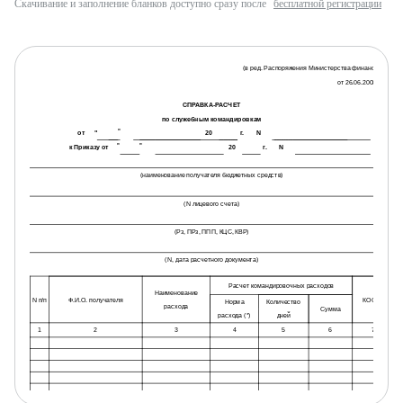
Скачивание и заполнение бланков доступно сразу после
бесплатной регистрации
(в ред. Распоряжения Министерства финансов МО
от 26.06.2008 N 71)
СПРАВКА-РАСЧЕТ
по служебным командировкам
от
"
"
20
г.
N
к Приказу от
"
"
20
г.
N
(наименование получателя бюджетных средств)
(N лицевого счета)
(Рз, ПРз, ППП, КЦС, КВР)
(N, дата расчетного документа)
Расчет командировочных расходов
Наименование
N п/п
Ф.И.О. получателя
КОСГУ
Норма
Количество
расхода
Сумма
расхода (*)
дней
1
2
3
4
5
6
7