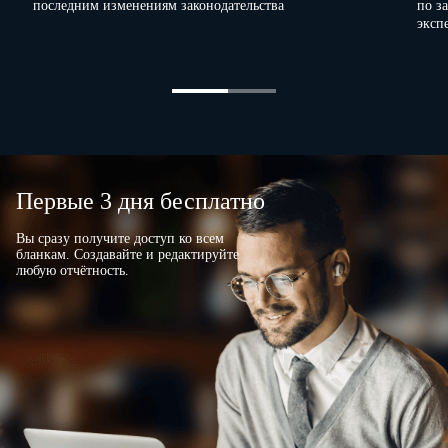
последним изменениям законодательства
по з
эксп
Первые 3 дня бесплатно
Вы сразу получите доступ ко всем
бланкам. Создавайте и редактируйте
любую отчётность.