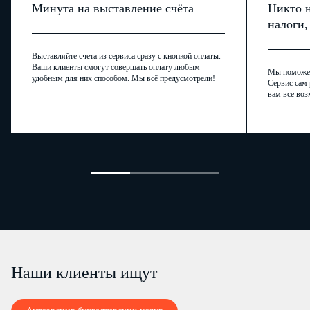
Минута на выставление счёта
Никто н
налоги
Выставляйте счета из сервиса сразу с кнопкой оплаты.
Ваши клиенты смогут совершать оплату любым
Мы поможем,
удобным для них способом. Мы всё предусмотрели!
Сервис сам 
вам все воз
Наши клиенты ищут