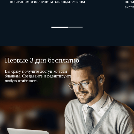
последним изменениям законодательства
по з
эксп
Первые 3 дня бесплатно
Вы сразу получите доступ ко всем
бланкам. Создавайте и редактируйте
любую отчётность.