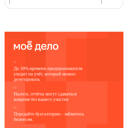
Наименование отчитывающейся организации
Почтовый адрес
Код
Код
формы
отчитывающейся организации
по ОКУД
по ОКПО
1
2
3
0607020
01
До 30% времени предпринимателя
уходит на учёт, который можно
делегировать
02
Налоги, отчёты могут сдаваться
вовремя без вашего участия
03
Передайте бухгалтерию - займитесь
бизнесом.