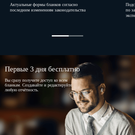
Актуальные формы бланков согласно
Подс
последним изменениям законодательства
по з
эксп
Должностное лицо, ответственное за
предоставление статистической информации
(лицо, уполномоченное предоставлять
статистическую информацию от имени
юридического лица)
(должность)
«
Первые 3 дня бесплатно
(
(номер контактного телефона)
Вы сразу получите доступ ко всем
бланкам. Создавайте и редактируйте
любую отчётность.