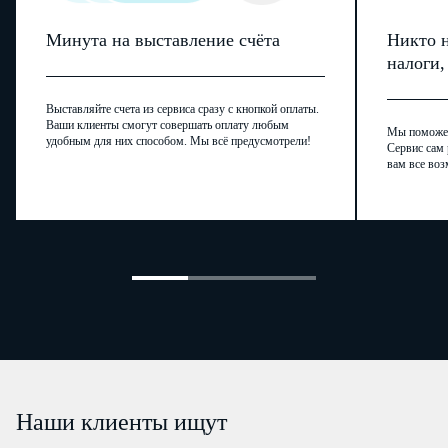
Минута на выставление счёта
Никто н
налоги
Выставляйте счета из сервиса сразу с кнопкой оплаты.
Ваши клиенты смогут совершать оплату любым
Мы поможем,
удобным для них способом. Мы всё предусмотрели!
Сервис сам 
вам все воз
Наши клиенты ищут