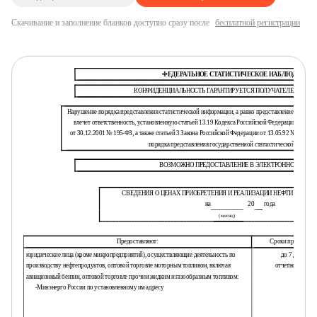
Скачивание и заполнение бланков доступно сразу после
бесплатной регистрации
ФЕДЕРАЛЬНОЕ СТАТИСТИЧЕСКОЕ НАБЛЮДЕНИЕ
КОНФИДЕНЦИАЛЬНОСТЬ ГАРАНТИРУЕТСЯ ПОЛУЧАТЕЛЕМ ИНФ
Нарушение порядка представления статистической информации, а равно представление недост
влечет ответственность, установленную статьей 13.19 Кодекса Российской Федерации об а
от 30.12.2001 № 195-ФЗ, а также статьей 3 Закона Российской Федерации от 13.05.92 № 2761-1
порядка представления государственной статистической отчетно
ВОЗМОЖНО ПРЕДОСТАВЛЕНИЕ В ЭЛЕКТРОННОМ ВИДЕ
СВЕДЕНИЯ О ЦЕНАХ ПРИОБРЕТЕНИЯ И РЕАЛИЗАЦИИ НЕФТИ И НЕФ
на
20
года
(месяц)
Предоставляют:
Сроки предоставл
юридические лица (кроме микропредприятий), осуществляющие деятельность по
до 7 дня посл
производству нефтепродуктов, оптовой торговле моторным топливом, включая
отчетного пери
авиационный бензин, оптовой торговле прочим жидким и газообразным топливом:
-
Минэнерго России по установленному им адресу