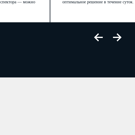
инспектора — можно
оптимальное решение в течение суток.
авших муниципальные должности
 муниципальной службы, человек
Из графы 3 Раздела 2
имеют стаж муниципальной службы