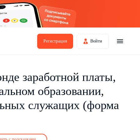
Регистрация
Войти
онде заработной платы,
альном образовании,
льных служащих (форма
нить с подсказками