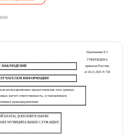
ации
Приложение N 5
УТВЕРЖДЕНА
Е НАБЛЮДЕНИЕ
приказом Росстата
от 26.12.2025 N 758
ОЛУЧАТЕЛЕМ ИНФОРМАЦИИ
или несвоевременное предоставление этих данных,
нных влечет ответственность, установленную
ративных правонарушениях
ОЙ ПЛАТЫ, ДОПОЛНИТЕЛЬНОМ
СТАВЕ МУНИЦИПАЛЬНЫХ СЛУЖАЩИХ