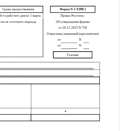
Сроки предоставления
Форма N 1-Т(МС)
20-го рабочего дня по 1 марта
Приказ Росстата:
после отчетного периода
Об утверждении формы
от 26.12.2025 N 758
О внесении изменений (при наличии)
от
N
от
N
Годовая
д
4