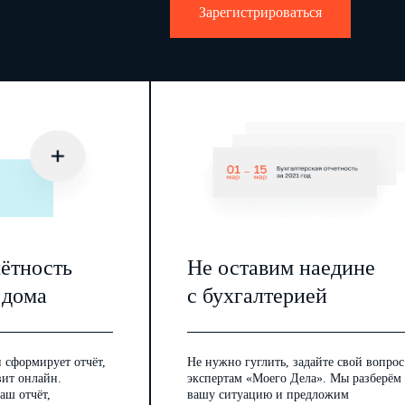
Зарегистрироваться
мещавших муниципальные должности
бы, по возрасту, человек
Из графы 3 Раздела 2
лица, старше
женщины
трудоспособного
возраста
женщины
мужчины
старше
старше
всего
в том числе в возрасте, лет
5
58
63
арше
до 30
30 – 35
36 – 39
40 – 49
55 – 59
60 – 64
65
и старше
9
10
11
12
13
14
15
16
17
18
19
чётность
Не оставим наедине
 дома
с бухгалтерией
 сформирует отчёт,
Не нужно гуглить, задайте свой вопрос
вит онлайн.
экспертам «Моего Дела». Мы разберём
аш отчёт,
вашу ситуацию и предложим