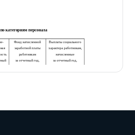
 по категориям персонала
е-
Фонд начисленной
Выплаты социального
ная
заработной платы
характера работникам,
ость
работникам
начисленные
тный
за отчетный год,
за отчетный год,
ел.1
тыс. руб.1
тыс. руб.1
6
7