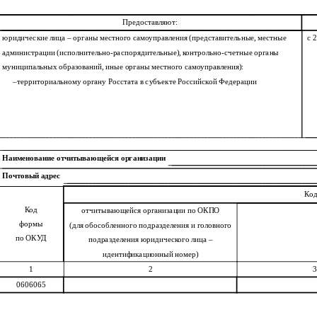
Предоставляют:
юридические лица – органы местного самоуправления (представительные, местные
с 
администрации (исполнительно-распорядительные), контрольно-счетные органы
муниципальных образований, иные органы местного самоуправления):
–
территориальному органу Росстата в субъекте Российской Федерации
Наименование отчитывающейся организации
Почтовый адрес
Ко
Код
отчитывающейся организации по ОКПО
формы
(для обособленного подразделения и головного
по ОКУД
подразделения юридического лица –
идентификационный номер)
1
2
3
0606065