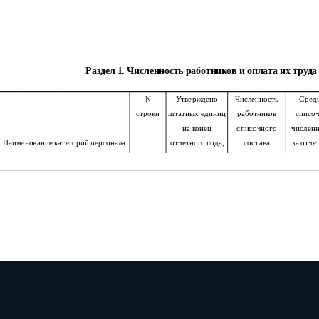
Раздел 1. Численность работников и оплата их труда
N
Утверждено
Численность
Средн
строки
штатных единиц
работников
списоч
на конец
списочного
численн
Наименование категорий персонала
отчетного года,
состава
за отче
ед.1
на конец
год, ч
отчетного года,
чел.
А
Б
3
4
5
Всего должностей
101
(сумма строк 102 – 104)
в том числе:
102
муниципальные должности
должности муниципальной службы
103
другой персонал, состоящий
104
в штате организации