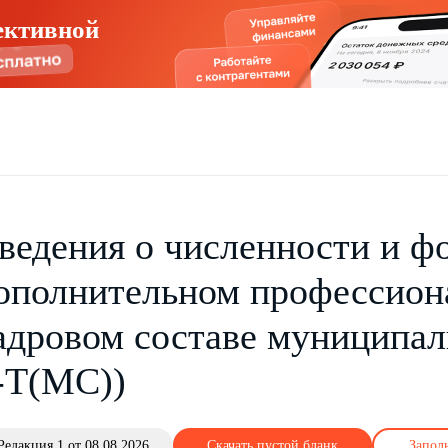
ективной
ведения о численности и ф
ополнительном профессион
адровом составе муниципа
-Т(МС))
Редакция 1 от 08.08.2026
Скачать пустой бланк
Запол