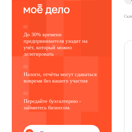
Скач
01
До 30% времени
предпринимателя уходит на
учёт, который можно
делегировать
02
Налоги, отчёты могут сдаваться
вовремя без вашего участия
03
Передайте бухгалтерию -
займитесь бизнесом.