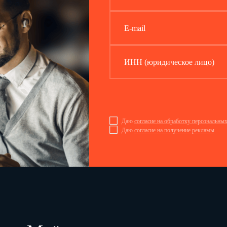
главные
204
ведущие
205
E-mail
старшие
206
младшие
207
из строки 202 должности, учреждаемые
для непосредственного обеспечения исполнения
ИНН (юридическое лицо)
полномочий лица, замещающего
муниципальную должность
208
Итого замещали муниципальные должности и должности
муниципальной службы (сумма строк 201 и 202; 210 и
211)
209
Даю
согласие на обработку персональны
в том числе:
Даю
согласие на получение рекламы
женщины
210
мужчины
211
из строки 202
лица, впервые поступившие на муниципальную
службу
212