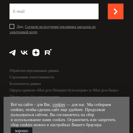
Даю,
Согласие на получение рекламных рассылок по
электронной почте
Обработка персональных данных
Страхование ответственности
Безопасность данных
Оферта сервисов «Моё дело Интернет-бухгалтерия» и «Моё дело Бюро»
Оферта услуг бухсопровождения
Оферта сервиса «Моё дело Финансы»
Всё на сайте - для Вас,
cookies
— для нас. Мы собираем
cookies, чтобы сделать сайт еще удобнее. Продолжая
Оферта услуг управленческого учёта
пользоваться сайтом, Вы соглашаетесь на сбор
Карта сайта
и использование нами cookies. Ограничить или запретить
сбор cookies можно в настройках Вашего браузера.
хорошо
© 2009—2026, интернет-бухгалтерия «Моё дело»