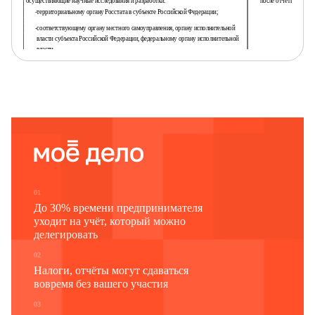
осуществляющие научные исследования и разработки:
после отчетного пер
-
территориальному органу Росстата в субъекте Российской Федерации;
-
соответствующему органу местного самоуправления, органу исполнительной
власти субъекта Российской Федерации, федеральному органу исполнительной
власти
Наименование отчитывающейся организации
Почтовый адрес
Код
Код
отчитывающейся организации
типа отчитывающейся
формы
по ОКПО (для обособленного подразделения и
организации
по ОКУД
головного подразделения юридического лица -
идентификационный номер)
1
2
3
0606047
01
До 30% времени предпринимателя
уходит на учёт, который можно
делегировать
02
Налоги, отчёты могут сдаваться
вовремя без вашего участия
03