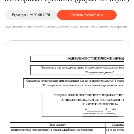
Редакция 1 от 09.08.2026
Скачать пустой бланк
Скачивание и заполнение бланков доступно сразу после
бесплатной регистрации
ФЕДЕРАЛЬНОЕ СТАТИСТИЧЕСКОЕ НАБЛЮДЕНИЕ
Персональные данные подлежат защите в соответствии с Федеральным законом от 27 
"О персональных данных"
Обязанность предоставления административных данных предусмотрена статьей 8 Федерального зак
"Об официальном статистическом учете и системе государственной статистики в Р
СВЕДЕНИЯ О ЧИСЛЕННОСТИ И ОПЛАТЕ ТРУДА РАБОТНИКОВ ОРГА
ОСУЩЕСТВЛЯЮЩИХ НАУЧНЫЕ ИССЛЕДОВАНИЯ И РАЗРАБОТ
ПО КАТЕГОРИЯМ ПЕРСОНАЛА
за
20
года
(нарастающим итогом с начала года)
Предоставляют:
Сроки предоставле
юридические лица государственной и муниципальной форм собственности,
с 1-го рабочего дня по 10