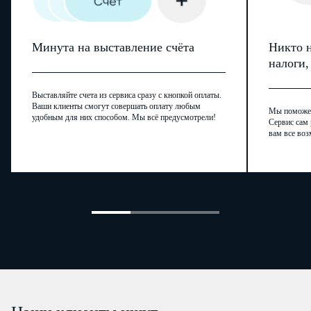
Минута на выставление счёта
Никто н
налоги
Выставляйте счета из сервиса сразу с кнопкой оплаты.
Ваши клиенты смогут совершать оплату любым
Мы поможем,
удобным для них способом. Мы всё предусмотрели!
Сервис сам 
вам все воз