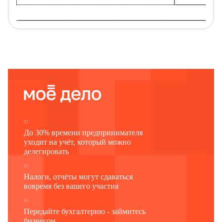
Наименование отчитывающейся организации
Почтовый адрес
Код
Код
формы
отчитывающейся организации по ОКПО
типа отчитывающейся
по ОКУД
(для обособленного подразделения и головного
организации
подразделения юридического лица -
идентификационный номер)
1
2
3
0606049
01
До 30% времени предпринимателя
уходит на учёт, который можно
делегировать
02
Налоги, отчёты могут сдаваться
вовремя без вашего участия
03
Передайте бухгалтерию - займитесь
бизнесом.