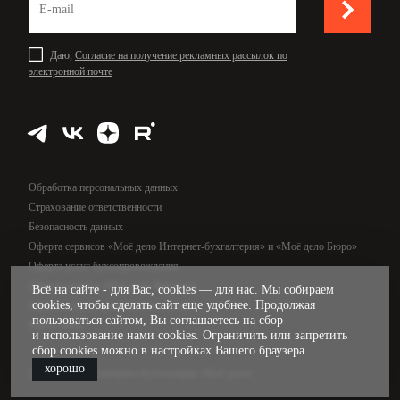
Даю,
Согласие на получение рекламных рассылок по
электронной почте
Обработка персональных данных
Страхование ответственности
Безопасность данных
Оферта сервисов «Моё дело Интернет-бухгалтерия» и «Моё дело Бюро»
Оферта услуг бухсопровождения
Оферта сервиса «Моё дело Финансы»
Всё на сайте - для Вас,
cookies
— для нас. Мы собираем
cookies, чтобы сделать сайт еще удобнее. Продолжая
Оферта услуг управленческого учёта
пользоваться сайтом, Вы соглашаетесь на сбор
Карта сайта
и использование нами cookies. Ограничить или запретить
сбор cookies можно в настройках Вашего браузера.
хорошо
© 2009—2026, интернет-бухгалтерия «Моё дело»