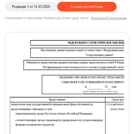
Редакция 1 от 31.03.2026
Скачать пустой бланк
Скачивание и заполнение бланков доступно сразу после
бесплатной регистрации
ФЕДЕРАЛЬНОЕ СТАТИСТИЧЕСКОЕ НАБЛЮДЕНИЕ
Персональные данные подлежат защите в соответствии с Федеральным законом от 27 
"О персональных данных"
Обязанность предоставления административных данных предусмотрена статьей 8 Федерального зак
"Об официальном статистическом учете и системе государственной статистики в Р
СВЕДЕНИЯ О ЧИСЛЕННОСТИ И ОПЛАТЕ ТРУДА РАБОТНИКОВ 
СОЦИАЛЬНОГО ОБСЛУЖИВАНИЯ ПО КАТЕГОРИЯМ ПЕРСОН
за
20
года
(нарастающим итогом с начала года)
Предоставляют:
Сроки предоставле
юридические лица государственной и муниципальной форм собственности,
с 1-го рабочего дня по 10
предоставляющие социальные услуги:
после отчетного пер
-
территориальному органу Росстата в субъекте Российской Федерации;
-
соответствующему органу управления (по принадлежности), осуществляющему
функции и полномочия учредителя