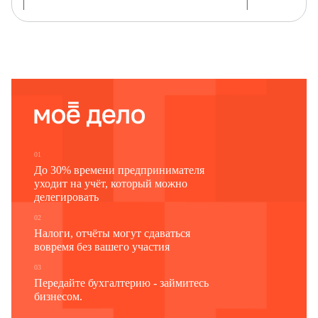
Наименование отчитывающейся организации
Почтовый адрес
Код
Код
формы
отчитывающейся организации по ОКПО
по ОКУД
(для обособленного подразделения и головного
подразделения юридического лица –
идентификационный номер)
1
2
3
0615139
01
До 30% времени предпринимателя
уходит на учёт, который можно
делегировать
02
Налоги, отчёты могут сдаваться
вовремя без вашего участия
03
Передайте бухгалтерию - займитесь
бизнесом.