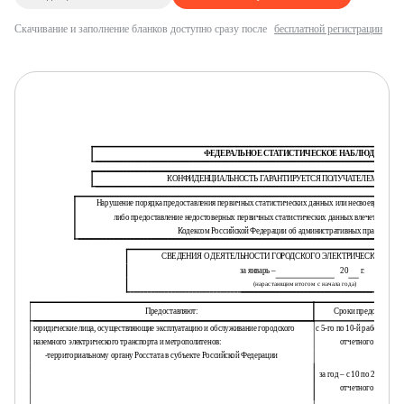
Скачивание и заполнение бланков доступно сразу после
бесплатной регистрации
ФЕДЕРАЛЬНОЕ СТАТИСТИЧЕСКОЕ НАБЛЮДЕНИЕ
КОНФИДЕНЦИАЛЬНОСТЬ ГАРАНТИРУЕТСЯ ПОЛУЧАТЕЛЕМ ИНФО
Нарушение порядка предоставления первичных статистических данных или несвоевременное
либо предоставление недостоверных первичных статистических данных влечет ответст
Кодексом Российской Федерации об административных правонаруш
СВЕДЕНИЯ О ДЕЯТЕЛЬНОСТИ ГОРОДСКОГО ЭЛЕКТРИЧЕСКОГО ТР
за январь –
20
г.
(нарастающим итогом с начала года)
Предоставляют:
Сроки предоставлен
юридические лица, осуществляющие эксплуатацию и обслуживание городского
с 5-го по 10-й рабочий ден
наземного электрического транспорта и метрополитенов:
отчетного периода
-
территориальному органу Росстата в субъекте Российской Федерации
за год – с 10 по 25 января
отчетного периода