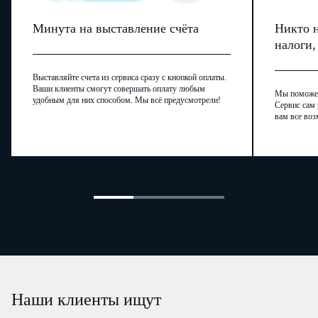
Минута на выставление счёта
Никто н
налоги
Выставляйте счета из сервиса сразу с кнопкой оплаты.
Ваши клиенты смогут совершать оплату любым
Мы поможем,
удобным для них способом. Мы всё предусмотрели!
Сервис сам 
вам все воз
Наши клиенты ищут