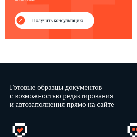
Получить консультацию
Готовые образцы документов
с возможностью редактирования
Уважаемый предприниматель!
и автозаполнения прямо на сайте
Федеральная служба государственной статистики проводит выборочное обсле
индивидуальных предпринимателей, осуществляющих продажу товаров насе
заполнить данную форму, которую следует предоставить территориальному
службы государственной статистики