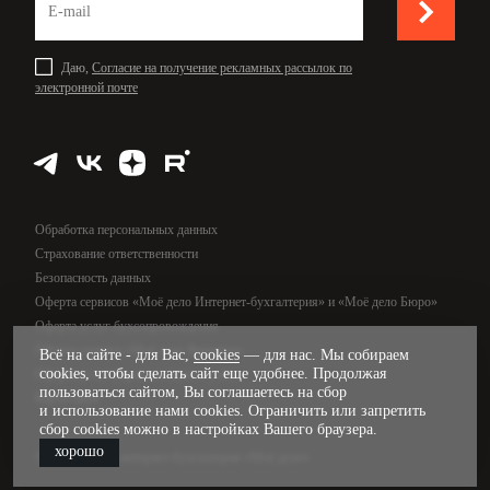
Даю,
Согласие на получение рекламных рассылок по
электронной почте
Обработка персональных данных
Страхование ответственности
Безопасность данных
Оферта сервисов «Моё дело Интернет-бухгалтерия» и «Моё дело Бюро»
Оферта услуг бухсопровождения
Оферта сервиса «Моё дело Финансы»
Всё на сайте - для Вас,
cookies
— для нас. Мы собираем
cookies, чтобы сделать сайт еще удобнее. Продолжая
Оферта услуг управленческого учёта
пользоваться сайтом, Вы соглашаетесь на сбор
Карта сайта
и использование нами cookies. Ограничить или запретить
сбор cookies можно в настройках Вашего браузера.
хорошо
© 2009—2026, интернет-бухгалтерия «Моё дело»