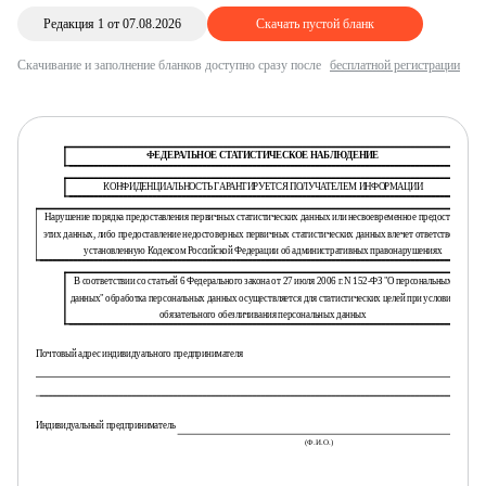
Редакция 1 от 07.08.2026
Скачать пустой бланк
Скачивание и заполнение бланков доступно сразу после
бесплатной регистрации
ФЕДЕРАЛЬНОЕ СТАТИСТИЧЕСКОЕ НАБЛЮДЕНИЕ
КОНФИДЕНЦИАЛЬНОСТЬ ГАРАНТИРУЕТСЯ ПОЛУЧАТЕЛЕМ ИНФОРМАЦИИ
Нарушение порядка предоставления первичных статистических данных или несвоевременное предоставление
этих данных, либо предоставление недостоверных первичных статистических данных влечет ответственность,
установленную Кодексом Российской Федерации об административных правонарушениях
В соответствии со статьей 6 Федерального закона от 27 июля 2006 г. N 152-ФЗ "О персональных
данных" обработка персональных данных осуществляется для статистических целей при условии
обязательного обезличивания персональных данных
Почтовый адрес индивидуального предпринимателя
Индивидуальный предприниматель
(Ф.И.О.)