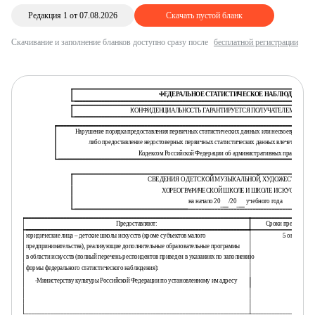
Редакция 1 от 07.08.2026
Скачать пустой бланк
Скачивание и заполнение бланков доступно сразу после
бесплатной регистрации
ФЕДЕРАЛЬНОЕ СТАТИСТИЧЕСКОЕ НАБЛЮДЕНИЕ
КОНФИДЕНЦИАЛЬНОСТЬ ГАРАНТИРУЕТСЯ ПОЛУЧАТЕЛЕМ ИНФО
Нарушение порядка предоставления первичных статистических данных или несвоевременное
либо предоставление недостоверных первичных статистических данных влечет ответст
Кодексом Российской Федерации об административных правонаруш
СВЕДЕНИЯ О ДЕТСКОЙ МУЗЫКАЛЬНОЙ, ХУДОЖЕСТВЕННО
ХОРЕОГРАФИЧЕСКОЙ ШКОЛЕ И ШКОЛЕ ИСКУССТВ
на начало 20
/20
учебного года
Предоставляют:
Сроки предоставле
юридические лица – детские школы искусств (кроме субъектов малого
5 октября
предпринимательства), реализующие дополнительные образовательные программы
в области искусств (полный перечень респондентов приведен в указаниях по заполнению
формы федерального статистического наблюдения):
-
Министерству культуры Российской Федерации по установленному им адресу