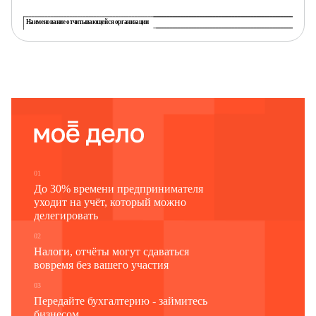
Наименование отчитывающейся организации
Почтовый адрес
Код
Код
отчитывающейся организации по ОКПО (для
формы
территориально обособленного подразделения
по ОКУД
юридического лица -
идентификационный номер)
1
2
3
0609528
Наименование учредителя
Направление основной деятельности головной организации
01
До 30% времени предпринимателя
уходит на учёт, который можно
делегировать
02
Налоги, отчёты могут сдаваться
вовремя без вашего участия
03
Передайте бухгалтерию - займитесь
бизнесом.