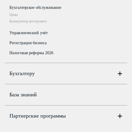
Бухгалтерское обслуживание
Цены
Калькулятор аутсорсинга
Управленческий учёт
Регистрация бизнеса
Налоговая реформа 2026
Бухгалтеру
Онлайн-бухгалтерия
Цены
База знаний
Бюро
Цены
Партнерские программы
Консультации по учёту и налогам
Правовая база
Для официальных представителей