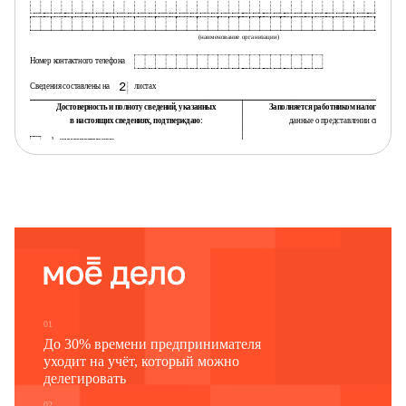
(наименование организации)
Номер контактного телефона
2
Сведения составлены на
листах
Достоверность и полноту сведений, указанных
Заполняется работником налогового о
в настоящих сведениях, подтверждаю:
данные о представлении сведений
1 - налогоплательщик,
2 - представитель налогоплательщика
Данные сведения представлены (код)
2
Сведения представлены на
листах
(фамилия, имя, отчество ** полностью)
Дата представления
.
.
сведений
Зарегистрирован
за №
01
До 30% времени предпринимателя
уходит на учёт, который можно
(наименование организации - представителя налогоплательщика)
делегировать
.
.
Подпись
Дата
02