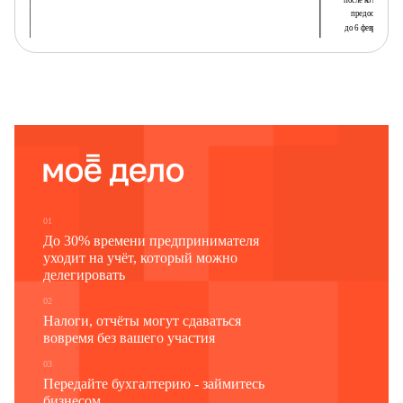
после которого с
предоставлени
до 6 февраля 2026 
Наименование отчитывающейся организации
Почтовый адрес
Код
Код
формы
отчитывающейся организации
по ОКУД
по ОКПО
1
2
3
0609224
01
До 30% времени предпринимателя
уходит на учёт, который можно
делегировать
02
Налоги, отчёты могут сдаваться
вовремя без вашего участия
03
Передайте бухгалтерию - займитесь
бизнесом.