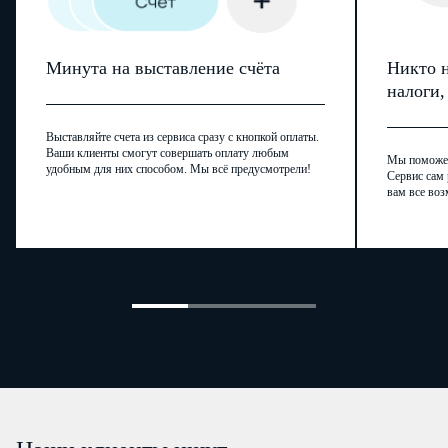
Минута на выставление счёта
Никто н
налоги
Выставляйте счета из сервиса сразу с кнопкой оплаты.
Ваши клиенты смогут совершать оплату любым
Мы поможем,
удобным для них способом. Мы всё предусмотрели!
Сервис сам 
вам все воз