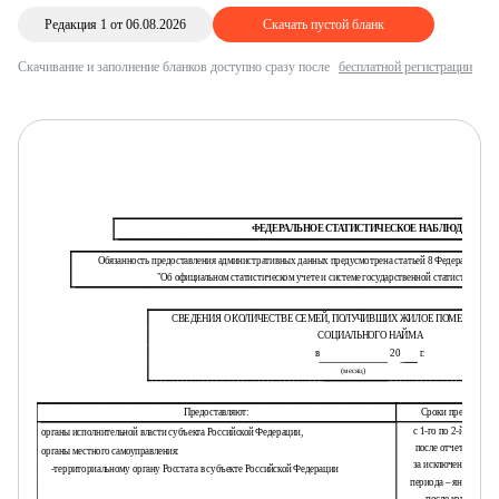
Редакция 1 от 06.08.2026
Скачать пустой бланк
Скачивание и заполнение бланков доступно сразу после
бесплатной регистрации
ФЕДЕРАЛЬНОЕ СТАТИСТИЧЕСКОЕ НАБЛЮДЕНИЕ
Обязанность предоставления административных данных предусмотрена статьей 8 Федерального зак
"Об официальном статистическом учете и системе государственной статистики в Р
СВЕДЕНИЯ О КОЛИЧЕСТВЕ СЕМЕЙ, ПОЛУЧИВШИХ ЖИЛОЕ ПОМЕЩЕНИЕ
СОЦИАЛЬНОГО НАЙМА
в
20
г.
(месяц)
Предоставляют:
Сроки предоставле
с 1-го по 2-й рабочи
органы исполнительной власти субъекта Российской Федерации,
после отчетного пер
органы местного самоуправления:
за исключением отче
-
территориальному органу Росстата в субъекте Российской Федерации
периода – январь 2026