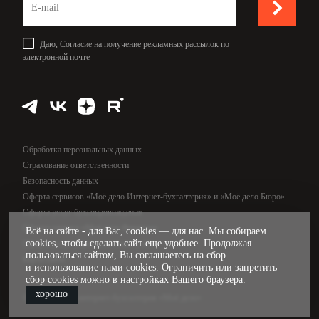
Даю,
Согласие на получение рекламных рассылок по
электронной почте
Обработка персональных данных
Страхование ответственности
Безопасность данных
Оферта сервисов «Моё дело Интернет-бухгалтерия» и «Моё дело Бюро»
Оферта услуг бухсопровождения
Оферта сервиса «Моё дело Финансы»
Всё на сайте - для Вас,
cookies
— для нас. Мы собираем
cookies, чтобы сделать сайт еще удобнее. Продолжая
Оферта услуг управленческого учёта
пользоваться сайтом, Вы соглашаетесь на сбор
Карта сайта
и использование нами cookies. Ограничить или запретить
сбор cookies можно в настройках Вашего браузера.
хорошо
© 2009—2026, интернет-бухгалтерия «Моё дело»