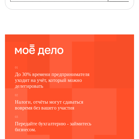
Наименование отчитывающейся организации
Почтовый адрес
Код
Код
формы
отчитывающейся организации
по ОКУД
по ОКПО
1
2
3
0615133
01
До 30% времени предпринимателя
уходит на учёт, который можно
делегировать
02
Налоги, отчёты могут сдаваться
вовремя без вашего участия
03
Передайте бухгалтерию - займитесь
бизнесом.
Раздел 1. Транспортировка (перекачка) нефтепро