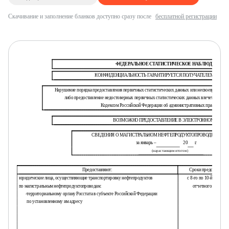
Скачивание и заполнение бланков доступно сразу после
бесплатной регистрации
ФЕДЕРАЛЬНОЕ СТАТИСТИЧЕСКОЕ НАБЛЮДЕНИЕ
КОНФИДЕНЦИАЛЬНОСТЬ ГАРАНТИРУЕТСЯ ПОЛУЧАТЕЛЕМ ИНФО
Нарушение порядка предоставления первичных статистических данных или несвоевременное
либо предоставление недостоверных первичных статистических данных влечет ответст
Кодексом Российской Федерации об административных правонаруш
ВОЗМОЖНО ПРЕДОСТАВЛЕНИЕ В ЭЛЕКТРОННОМ ВИДЕ
СВЕДЕНИЯ О МАГИСТРАЛЬНОМ НЕФТЕПРОДУКТОПРОВОДНОМ ТР
за январь –
20
г.
(нарастающим итогом)
Предоставляют:
Сроки предоставлен
юридические лица, осуществляющие транспортировку нефтепродуктов
с 8-го по 10-й день по
по магистральным нефтепродуктопроводам:
отчетного периода
-
территориальному органу Росстата в субъекте Российской Федерации
по установленному им адресу