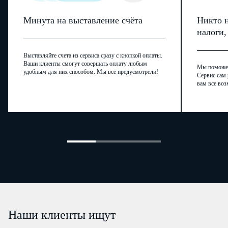
Минута на выставление счёта
Никто н
налоги
Выставляйте счета из сервиса сразу с кнопкой оплаты.
Ваши клиенты смогут совершать оплату любым
Мы поможем,
удобным для них способом. Мы всё предусмотрели!
Сервис сам 
вам все воз
Наши клиенты ищут