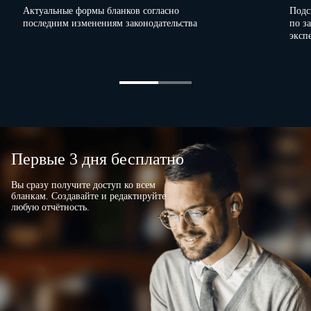
Протяженность магистральных нефтепродуктопр
Актуальные формы бланков согласно
Подс
последним изменениям законодательства
по з
– всего, км
эксп
из них проходящих по территории
Российской Федерации
Должностное лицо, ответственное за
предоставление первичных статистических
данных (лицо, уполномоченное
предоставлять первичные статистические
данные от имени юридического лица)
Первые 3 дня бесплатно
(должность)
Вы сразу получите доступ ко всем
(номер контактного телефона)
бланкам. Создавайте и редактируйте
любую отчётность.