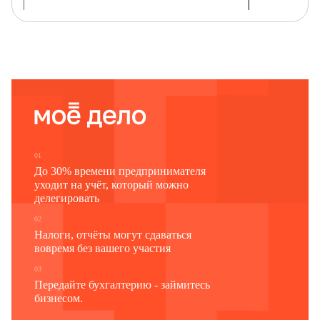
Наименование отчитывающейся организации
Почтовый адрес
Код
Код
Формы
отчитывающейся организации
по ОКУД
по ОКПО
1
2
3
0609324
01
До 30% времени предпринимателя
уходит на учёт, который можно
делегировать
02
Налоги, отчёты могут сдаваться
вовремя без вашего участия
03
Передайте бухгалтерию - займитесь
бизнесом.