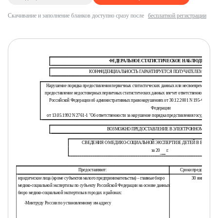
Скачивание и заполнение бланков доступно сразу после
бесплатной регистрации
ФЕДЕРАЛЬНОЕ СТАТИСТИЧЕСКОЕ НАБЛЮДЕНИЕ
КОНФИДЕНЦИАЛЬНОСТЬ ГАРАНТИРУЕТСЯ ПОЛУЧАТЕЛЕМ ИНФО
Нарушение порядка предоставления первичных статистических данных или несвоевременное пр
предоставление недостоверных первичных статистических данных влечет ответственность, уста
Российской Федерации об административных правонарушениях от 30.12.2001 N 195-ФЗ, а такж
Федерации
от 13.05.1992 N 2761-1 "Об ответственности за нарушение порядка представления государствен
ВОЗМОЖНО ПРЕДОСТАВЛЕНИЕ В ЭЛЕКТРОННОМ ВИДЕ
СВЕДЕНИЯ О МЕДИКО-СОЦИАЛЬНОЙ ЭКСПЕРТИЗЕ ДЕТЕЙ В ВОЗРАСТЕ
за 20
г.
Предоставляют:
Сроки предоставлен
юридические лица (кроме субъектов малого предпринимательства) – главные бюро
30 января
медико-социальной экспертизы по субъекту Российской Федерации на основе данных
бюро медико-социальной экспертизы в городах и районах:
-
Минтруду России по установленному им адресу