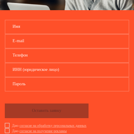
F00 -
психические расстройства и расстройства поведения
19
F99
из них:
F70 -
20
умственная отсталость
F79
F80 -
Имя
расстройства психологического развития
21
F89
в том числе:
E-mail
22
аутизм (детский, атипичный детский)
G00 -
болезни нервной системы
23
Телефон
G99
из них:
G00 -
24
ИНН (юридическое лицо)
воспалительные болезни центральной нервной системы
G09
церебральный паралич и другие паралитические
G80 -
25
синдромы
G83
Пароль
H00 -
болезни глаза и его придаточного аппарата
26
H59
H60 -
болезни уха и сосцевидного отростка
27
H95
Оставить заявку
I00 -
болезни системы кровообращения
28
I99
Даю
согласие на обработку персональных данных
J00 -
болезни органов дыхания
29
Даю
согласие на получение рекламы
J99