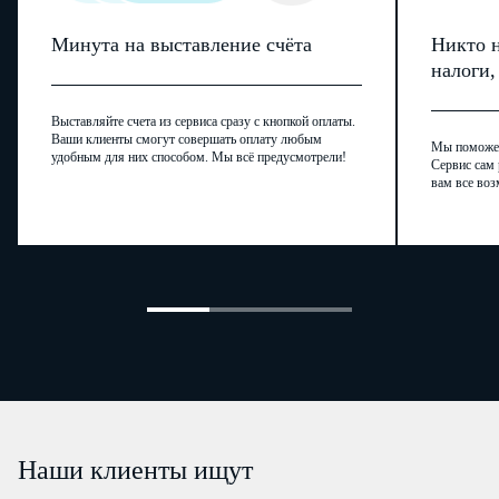
травмы, отравления и некоторые другие воздействия
S00 -
41
внешних причин
T98
Минута на выставление счёта
Никто н
из них:
налоги
травмы в результате дорожно-транспортных
42
происшествий
поствакцинальные осложнения
43
T88.1
Выставляйте счета из сервиса сразу с кнопкой оплаты.
Ваши клиенты смогут совершать оплату любым
прочие болезни
44
Мы поможем,
удобным для них способом. Мы всё предусмотрели!
Сервис сам 
вам все воз
1.2. Распределение впервые признанных инвалидами детей в во
Наши клиенты ищут
нарушений функций организм