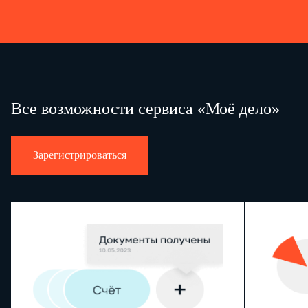
из них астма
30
J45
K00 -
болезни органов пищеварения
31
K93
M00 -
болезни костно-мышечной системы и соединительной ткани
32
M99
из них:
M40 -
33
дорсопатии
M54
Все возможности сервиса «Моё дело»
M80 -
остеопатии и хондропатии
34
M94
N00 -
болезни мочеполовой системы
35
N99
Зарегистрироваться
врожденные аномалии (пороки развития), деформации
Q00 -
36
и хромосомные нарушения
Q99
из них:
Q00 -
37
Q07
аномалии центральной нервной системы и органов чувств
Q20 -
аномалии системы кровообращения
38
Q28
Q90 -
хромосомные аномалии
39
Q99
отдельные состояния, возникающие в перинатальном
P00 -
40
периоде
P96