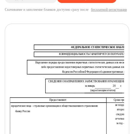
Скачивание и заполнение бланков доступно сразу после
бесплатной регистрации
ФЕДЕРАЛЬНОЕ СТАТИСТИЧЕСКОЕ НАБЛЮДЕНИ
КОНФИДЕНЦИАЛЬНОСТЬ ГАРАНТИРУЕТСЯ ПОЛУЧАТЕЛЕМ И
Нарушение порядка предоставления первичных статистических данных или несвоевремен
либо предоставление недостоверных первичных статистических данных влечет отве
Кодексом Российской Федерации об административных правона
СВЕДЕНИЯ О НАПРАВЛЕНИЯХ ЗАИМСТВОВАНИЯ И РАЗМЕЩЕНИЯ СРЕ
за январь
20
г.
(нарастающим итогом)
Предоставляют:
Сроки предоставл
не позднее 15 чи
юридические лица – страховые организации и общества взаимного страхования:
второго
месяца
-
Банку России
следующего пос
отчетного кварта
за год – 25 апре