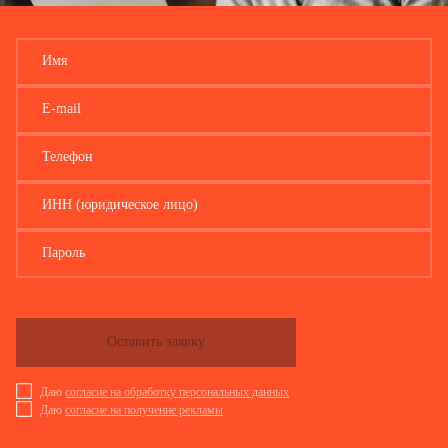
федерального статистического наблюдения по конкретным формам федерального статистического 
уведомлений, квитанций и иных юридически значимых сообщений.
В случае направления формы федерального статистического наблюдения через специального о
Имя
также через специального оператора связи.
E-mail
Телефон
ИНН (юридическое лицо)
Пароль
Оставить заявку
Даю
согласие на обработку персональных данных
Даю
согласие на получение рекламы