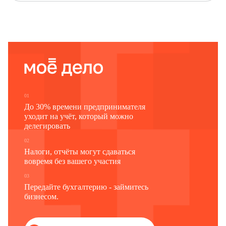
Наименование отчитывающейся организации
Почтовый адрес
Код
Код
отчитывающейся организации по ОКПО
формы
(для обособленного подразделения
по ОКУД
и головного подразделения
юридического лица -
идентификационный номер)
1
2
3
0606028
01
До 30% времени предпринимателя
уходит на учёт, который можно
делегировать
02
Налоги, отчёты могут сдаваться
вовремя без вашего участия
03
Передайте бухгалтерию - займитесь
бизнесом.