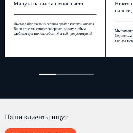
Минута на выставление счёта
Никто н
налоги
Выставляйте счета из сервиса сразу с кнопкой оплаты.
Ваши клиенты смогут совершать оплату любым
Мы поможем,
удобным для них способом. Мы всё предусмотрели!
Сервис сам 
вам все воз
Наши клиенты ищут